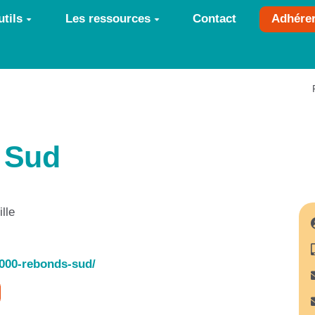
tils
Les ressources
Contact
Adhére
 Sud
lle
000-rebonds-sud/