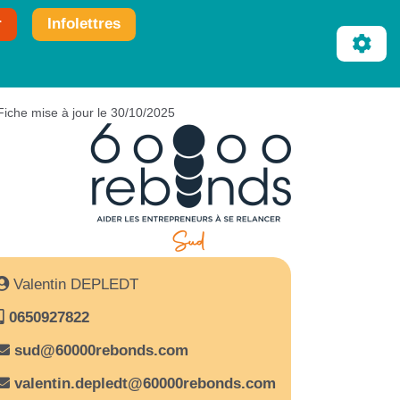
r
Infolettres
Fiche mise à jour le 30/10/2025
Valentin DEPLEDT
0650927822
sud@60000rebonds.com
valentin.depledt@60000rebonds.com