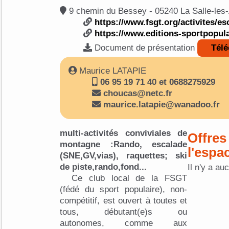
9 chemin du Bessey - 05240 La S
https://www.fsgt.org/activites/es
https://www.editions-sportpopula
Document de présentation
Télé
Maurice LATAPIE
06 95 19 71 40 et 0688275929
choucas@netc.fr
maurice.latapie@wanadoo.fr
multi-activités conviviales de
Offres
montagne :Rando, escalade
l'espa
(SNE,GV,vias), raquettes; ski
de piste,rando,fond...
Il n'y a au
Ce club local de la FSGT
(fédé du sport populaire), non-
compétitif, est ouvert à toutes et
tous, débutant(e)s ou
autonomes, comme aux