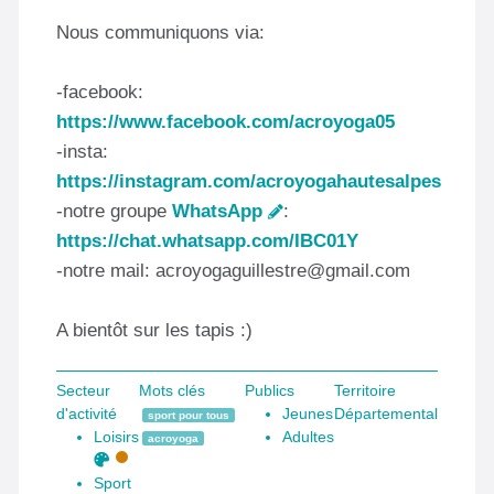
Nous communiquons via:
-facebook:
https://www.facebook.com/acroyoga05
-insta:
https://instagram.com/acroyogahautesalpes
-notre groupe
WhatsApp
:
https://chat.whatsapp.com/IBC01Y
-notre mail: acroyogaguillestre@gmail.com
A bientôt sur les tapis :)
Secteur
Mots clés
Publics
Territoire
d'activité
Jeunes
Départemental
sport pour tous
Loisirs
Adultes
acroyoga
Sport