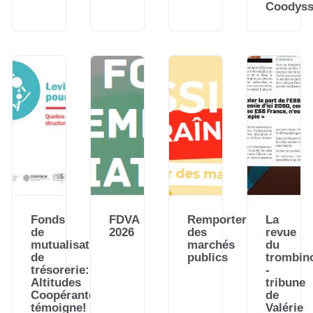
Coodyss
Fonds
FDVA
Remporter
La
de
2026
des
revue
mutualisation
marchés
du
de
publics
trombin
trésorerie:
-
Altitudes
tribune
Coopérantes
de
témoigne!
Valérie