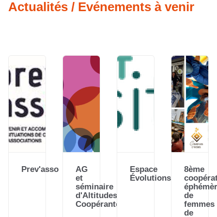
Actualités / Evénements à venir
Prev'asso
AG
Espace
8ème
et
Évolutions
coopérat
séminaire
éphémèr
d'Altitudes
de
Coopérantes
femmes
de