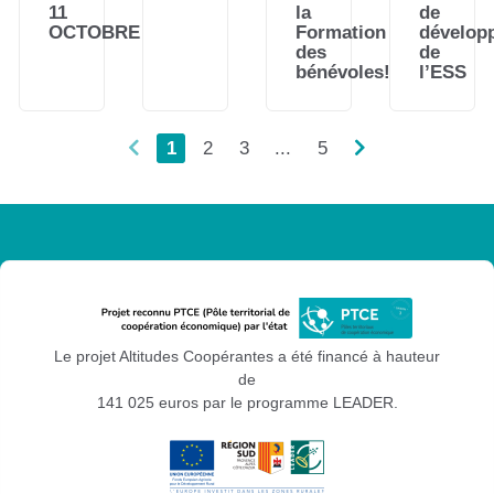
11
la
de
OCTOBRE
Formation
dévelop
des
de
bénévoles!
l’ESS
1
2
3
...
5
Le projet Altitudes Coopérantes a été financé à hauteur
de
141 025 euros par le programme LEADER.