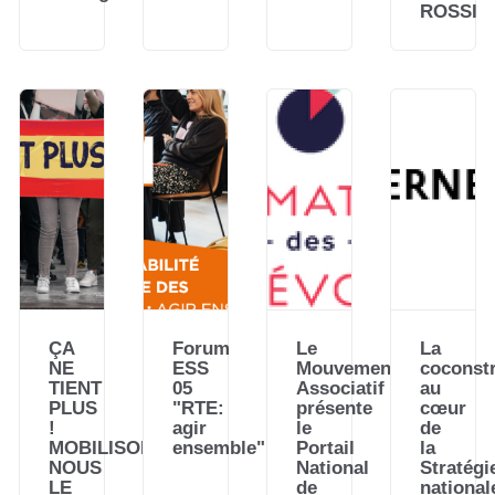
ROSSI
ÇA
Forum
Le
La
NE
ESS
Mouvement
coconst
TIENT
05
Associatif
au
PLUS
"RTE:
présente
cœur
!
agir
le
de
MOBILISONS-
ensemble"
Portail
la
NOUS
National
Stratégi
LE
de
national