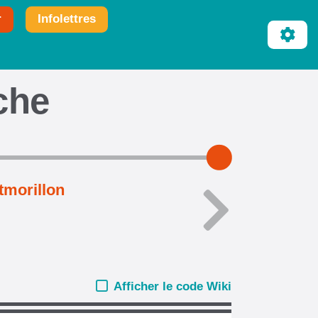
r
Infolettres
iche
tmorillon
Afficher le code Wiki