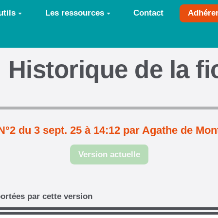
tils
Les ressources
Contact
Adhére
Historique de la f
N°2 du 3 sept. 25 à 14:12 par Agathe de Mon
Version actuelle
ortées par cette version