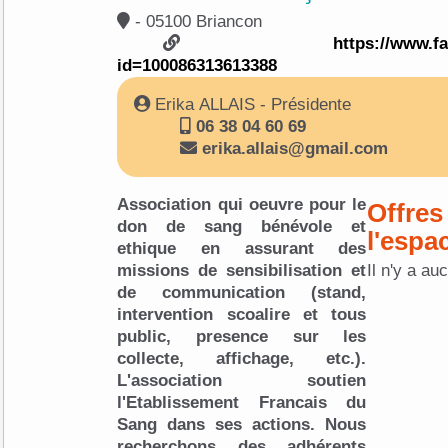
- 05100 Briancon
https://www.f
id=100086313613388
Erika ALLAIS - Présidente
06 38 04 60 69
erika.allais@gmail.com
Association qui oeuvre pour le
Offres
don de sang bénévole et
l'espa
ethique en assurant des
missions de sensibilisation et
Il n'y a au
de communication (stand,
intervention scoalire et tous
public, presence sur les
collecte, affichage, etc.).
L'association soutien
l'Etablissement Francais du
Sang dans ses actions. Nous
recherchons des adhérents