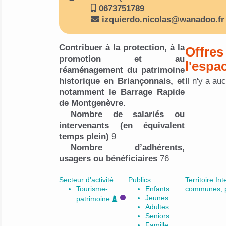
0673751789
izquierdo.nicolas@wanadoo.fr
Contribuer à la protection, à la
Offres
promotion et au
l'espa
réaménagement du patrimoine
historique en Briançonnais, et
Il n'y a au
notamment le Barrage Rapide
de Montgenèvre.
Nombre de salariés ou
intervenants (en équivalent
temps plein)
9
Nombre d’adhérents,
usagers ou bénéficiaires
76
Secteur d'activité
Publics
Territoire 
Tourisme-
Enfants
communes, p
Jeunes
patrimoine
Adultes
Seniors
Famille