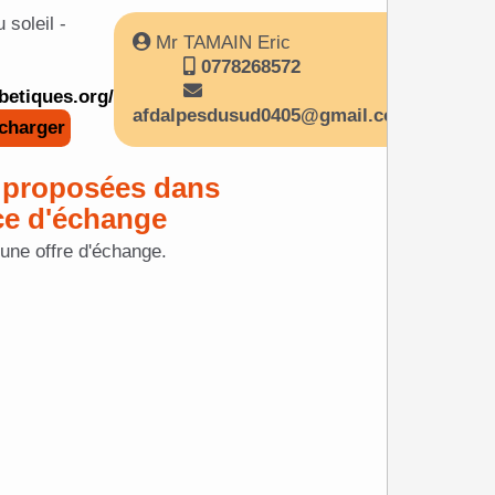
soleil -
Mr TAMAIN Eric
0778268572
betiques.org/
afdalpesdusud0405@gmail.com
charger
 proposées dans
ce d'échange
cune offre d'échange.