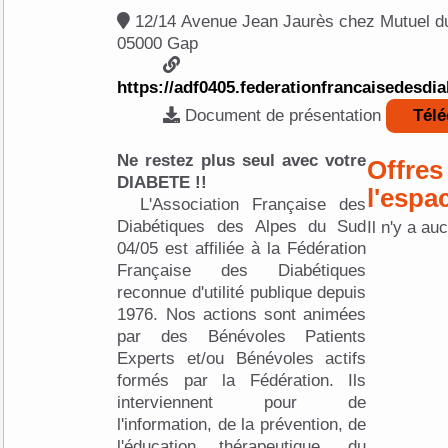
12/14 Avenue Jean Jaurès chez Mutuel du 
05000 Gap
https://adf0405.federationfrancaisedesdia
Document de présentation
Télé
Ne restez plus seul avec votre
Offres
DIABETE !!
l'espa
L'Association Française des
Diabétiques des Alpes du Sud
Il n'y a au
04/05 est affiliée à la Fédération
Française des Diabétiques
reconnue d'utilité publique depuis
1976. Nos actions sont animées
par des Bénévoles Patients
Experts et/ou Bénévoles actifs
formés par la Fédération. Ils
interviennent pour de
l'information, de la prévention, de
l'éducation thérapeutique, du