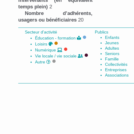
intervenants (en équivalent
temps plein)
2
Nombre d’adhérents,
usagers ou bénéficiaires
20
Secteur d'activité
Publics
Enfants
Éducation - formation
Jeunes
Loisirs
Adultes
Numérique
Seniors
Vie locale / vie sociale
Famille
Autre
Collectivités
Entreprises
Associations