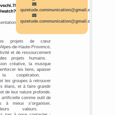
vschi.7/
quietude.communication@gmail.com
/watch?
quietude.communication@gmail.com
 des projets de cœur
s Alpes-de-Haute-Provence,
tivité et de ressourcement
des projets humains.
ssion créative, la musique
enforcer les liens, apaiser
 la coopération.
 les groupes à retrouver
s élans, et à faire grandir
et de leur nature profonde.
artificielle comme outil de
ons à mieux s’organiser,
 leurs valeurs.
tez pas à nous contacter :