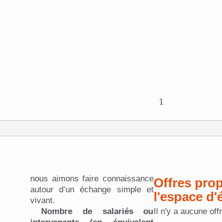
nous aimons faire connaissance
Offres proposées dans
autour d’un échange simple et
l'espace d
vivant.
Nombre de salariés ou
Il n'y a aucune off