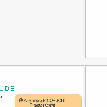
TUDE
Turriers
Alexandre PICOVSCHI
0484132579