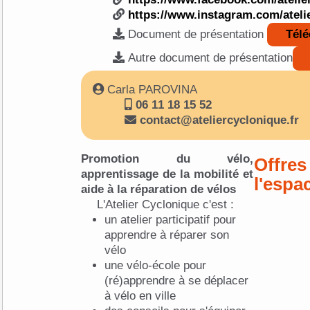
https://www.instagram.com/ateli
Document de présentation
Télé
Autre document de présentation
Carla PAROVINA
06 11 18 15 52
contact@ateliercyclonique.fr
Promotion du vélo,
Offres
apprentissage de la mobilité et
l'espa
aide à la réparation de vélos
L'Atelier Cyclonique c'est :
un atelier participatif pour
apprendre à réparer son
vélo
une vélo-école pour
(ré)apprendre à se déplacer
à vélo en ville