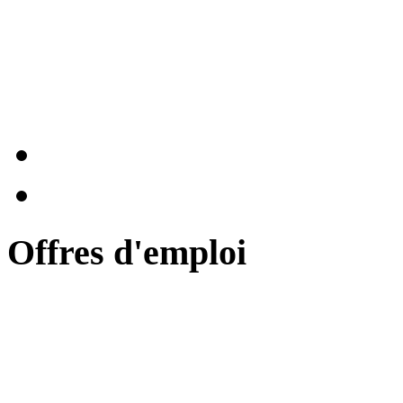
G1w2byQGdjEpAoy
qeo6aLEQa96Ttr
xhztBmQ4sZK5uWJ
Offres d'emploi