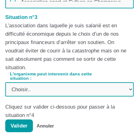
Association sport et Culture en Champsaur,
Centre Social Planète ChampsaurValgo
Situation n°3
BGE PAM - Provence Alpes Méditerranée-
Accès Conseil
L’association dans laquelle je suis salarié est en
difficulté économique depuis le choix d’un de nos
Centre de ressources des Hauts Pays Alpins
principaux financeurs d’arrêter son soutien. On
Collectif Animacoop
voudrait éviter de courir à la catastrophe mais on ne
Comité Départemental Olympique et Sportif
sait absolument pas comment se sortir de cette
des Hautes Alpes
situation.
Comité Départemental d'Education et de
L'organisme peut intervenir dans cette
Promotion de la Santé des Hautes Alpes
situation :
Comptoir des Assos
Coodyssée
Délégation des SCOP et SCIC PACA Corse
Cliquez sur valider ci-dessous pour passer à la
Département des Hautes-Alpes, CEDRA,
situation n°4
service culturel
Valider
Annuler
EUROSCOPE
France Active PACA