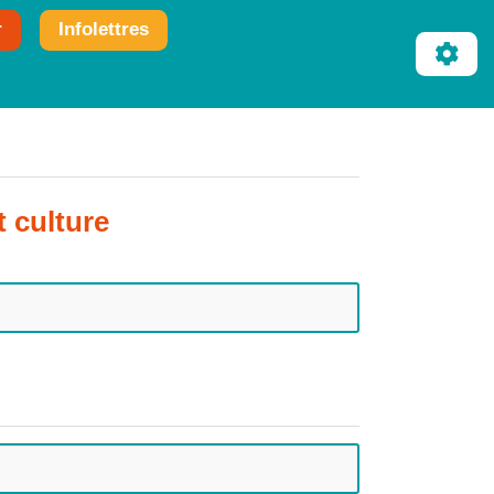
r
Infolettres
t culture