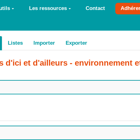
tils
Les ressources
Contact
Adhére
Listes
Importer
Exporter
es d'ici et d'ailleurs - environnement e