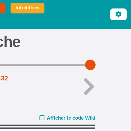
r
Infolettres
iche
.32
Afficher le code Wiki