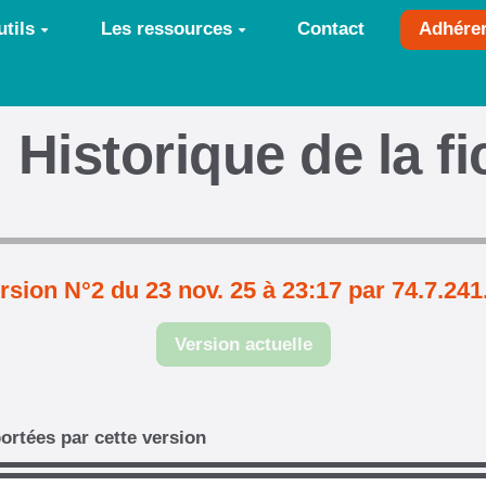
tils
Les ressources
Contact
Adhére
Historique de la f
rsion N°2 du 23 nov. 25 à 23:17 par 74.7.241
Version actuelle
ortées par cette version