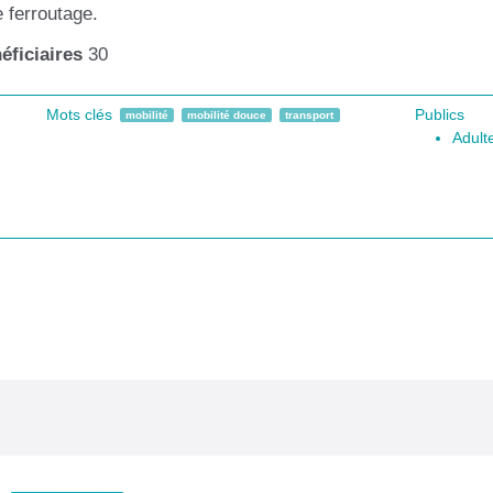
 ferroutage.
ficiaires
30
Mots clés
Publics
mobilité
mobilité douce
transport
Adult