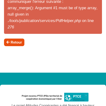
communiquer l'erreur suivante :
array_merge(): Argument #1 must be of type array,
null given in
./tools/publication/services/PdfHelper.php
on line
276
Retour
Le projet Altitudes Coopérantes a été financé à hauteur