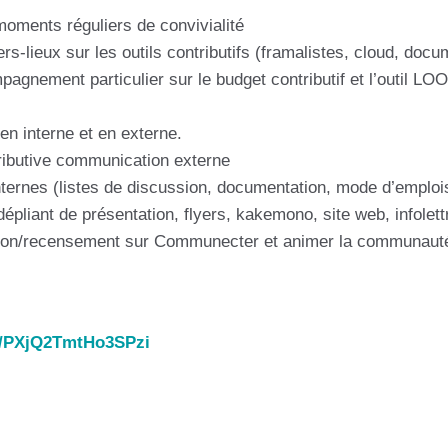
 moments réguliers de convivialité
ers-lieux sur les outils contributifs (framalistes, cloud, do
ement particulier sur le budget contributif et l’outil LOO
en interne et en externe.
ntributive communication externe
ternes (listes de discussion, documentation, mode d’emplois
épliant de présentation, flyers, kakemono, site web, infolet
sation/recensement sur Communecter et animer la communauté 
p/s/PXjQ2TmtHo3SPzi