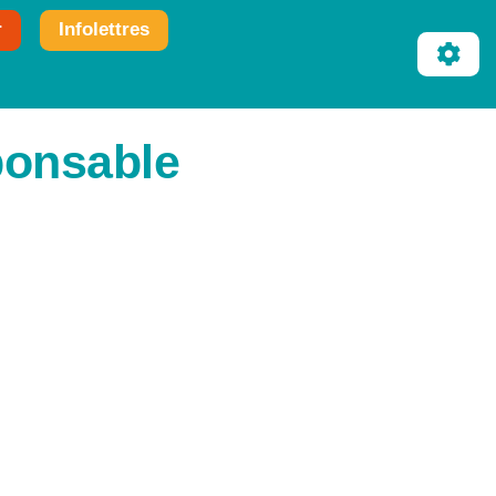
r
Infolettres
ponsable