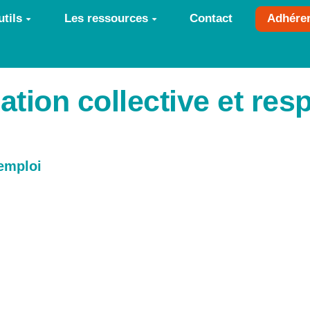
tils
Les ressources
Contact
Adhére
tion collective et res
'emploi