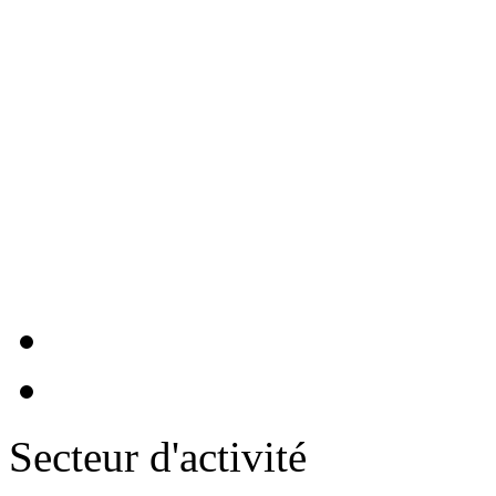
<img
loading="lazy"
alt= class="area visu
'cover'}"
:src="urlImage(entry
@error="urlImage
Secteur d'activité