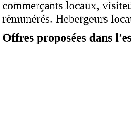
commerçants locaux, visiteur
rémunérés. Hebergeurs loc
Offres proposées dans l'e
<div class="results-col 
<div class="bazar-list
ref="entriesContainer