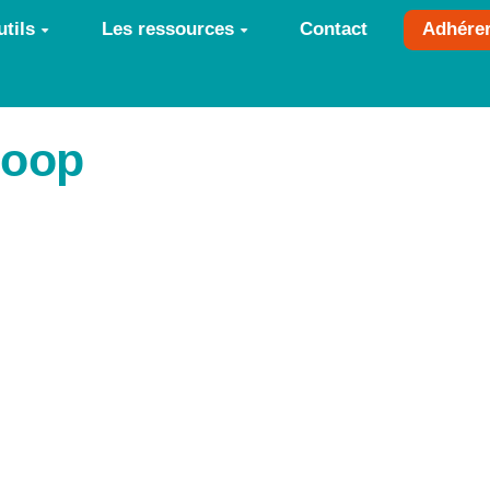
tils
Les ressources
Contact
Adhére
coop