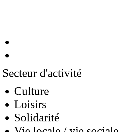
@error="urlImageR
K1SvqoIJGZrFBiP
Secteur d'activité
Culture
Loisirs
Solidarité
Vie locale / vie sociale