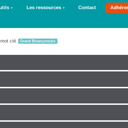
tils
Les ressources
Contact
Adhére
e mot clé
.
Grand Briançonnais