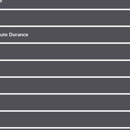
e
aute Durance