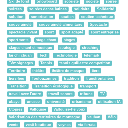
Ski de fond
Snowboard
sobriété
société
soirée
soirées
soirées danse latines
solidaire
Solidarité
solution
sonorisation
soutien
soutien technique
souveraineté
souveraineté alimentaire
Spectacle
spectacle vivant
sport
sport adapté
sport entreprise
sport sante
stage chant
stages
stages chant et musique
stratégie
streching
tai chi chuan
Tech
Technologie
telemark
Témoignages
Tennis
tennis guillestre competition
Territoire
théâtre
théâtre de masque
tiers
tiers-lieu
Toulouzannes
tradition
transfrontalière
Transition
Transition écologique
transport
travail avec l'autre
travail sonore
tribune
TV
ubaye
unesco
université
urbanisme
utilisation IA
Utopies
Vallouise
Vallouise-Pelvoux
Valorisation des territoires de montagne
vauban
Vélo
vente
vesti boutique
veynes
via ferrata