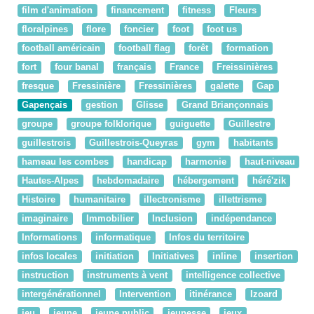
film d'animation
financement
fitness
Fleurs
floralpines
flore
foncier
foot
foot us
football américain
football flag
forêt
formation
fort
four banal
français
France
Freissinières
fresque
Fressinière
Fressinières
galette
Gap
Gapençais
gestion
Glisse
Grand Briançonnais
groupe
groupe folklorique
guiguette
Guillestre
guillestrois
Guillestrois-Queyras
gym
habitants
hameau les combes
handicap
harmonie
haut-niveau
Hautes-Alpes
hebdomadaire
hébergement
héré'zik
Histoire
humanitaire
illectronisme
illettrisme
imaginaire
Immobilier
Inclusion
indépendance
Informations
informatique
Infos du territoire
infos locales
initiation
Initiatives
inline
insertion
instruction
instruments à vent
intelligence collective
intergénérationnel
Intervention
itinérance
Izoard
jeu
jeune
jeune public
jeunesse
jeux