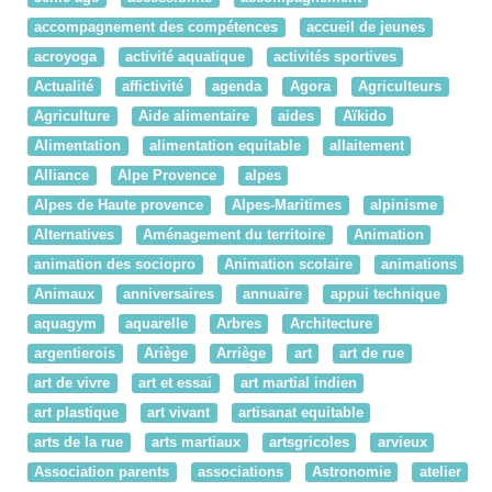
accompagnement des compétences
accueil de jeunes
acroyoga
activité aquatique
activités sportives
Actualité
affictivité
agenda
Agora
Agriculteurs
Agriculture
Aide alimentaire
aides
Aïkido
Alimentation
alimentation equitable
allaitement
Alliance
Alpe Provence
alpes
Alpes de Haute provence
Alpes-Maritimes
alpinisme
Alternatives
Aménagement du territoire
Animation
animation des sociopro
Animation scolaire
animations
Animaux
anniversaires
annuaire
appui technique
aquagym
aquarelle
Arbres
Architecture
argentierois
Ariège
Arriège
art
art de rue
art de vivre
art et essai
art martial indien
art plastique
art vivant
artisanat equitable
arts de la rue
arts martiaux
artsgricoles
arvieux
Association parents
associations
Astronomie
atelier