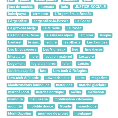
jeux de société
journaux
judo
JUSTICE SOCIALE
kalaripayat
kermesse
L'Argentière-la-Bessée
l'Argentière
l'argentière-la-Bessée
La Casse
La grave-la Meije
La Miraille
La Passa
La Roche de Rame
la salle les alpes
lampion
langue
Lautaret
le saix
lecture
les alberts
Les Combes
Les Envoyageurs
Les Vigneaux
lieu
line danse
litterature
livre
location materiel
Locavore
Logement
logiciels libres
loisir
Loisirs
Loisirs adaptés
loto
Low-tech & Réfugiés
Low-tech A(l)titude
Low-tech Loko
Lutte
magazine
Manifestations loufoques
maraudes
marche glaciaire
marché local
marche nordique
média
médiation
memoire
menuiserie
mobilisation citoyenne
mobilité
mobilité douce
Monde
monologue
Mont-Dauphin
montage de projet
montagne