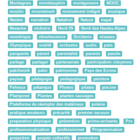
Montagnes
montdauphin
montgenevre
MOOC
moulin
mouvement
mouvement intégré
musique
Nantes
narration
Natation
Nature
nepal
Nevache
nichoirs
Nord 05
Nord des Hautes-Alpes
numérique
obsolescence
Occitanie
oiseaux
Olympique
oralité
orchestre
outils
pain
parapente
parent
parentalité
parents
parole
partage
partager
partenariats
participation citoyenne
patchwork
patin
patrimoine
Pays des Ecrins
paysan
pédagogie
pedagogique
peinture
Pelvoux
pétanque
Photos
pilates
piscine
Plampinet
Plantes
plantes sauvages
Plateforme de réemploi des matériaux
poterie
pratique amateurs
précarité
premier secours
preparation physique
prévention
primo-arrivants
Pro
professionnalisation
professionnel
Programmation
projection
projets collectifs
promotion