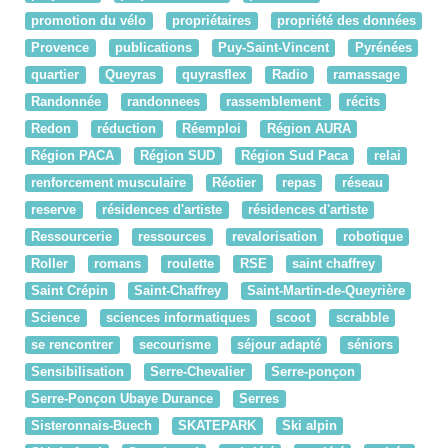
promotion du vélo
propriétaires
propriété des données
Provence
publications
Puy-Saint-Vincent
Pyrénées
quartier
Queyras
quyrasflex
Radio
ramassage
Randonnée
randonnees
rassemblement
récits
Redon
réduction
Réemploi
Région AURA
Région PACA
Région SUD
Région Sud Paca
relai
renforcement musculaire
Réotier
repas
réseau
reserve
résidences d'artiste
résidences d'artiste
Ressourcerie
ressources
revalorisation
robotique
Roller
romans
roulette
RSE
saint chaffrey
Saint Crépin
Saint-Chaffrey
Saint-Martin-de-Queyrière
Science
sciences informatiques
scoot
scrabble
se rencontrer
secourisme
séjour adapté
séniors
Sensibilisation
Serre-Chevalier
Serre-ponçon
Serre-Ponçon Ubaye Durance
Serres
Sisteronnais-Buech
SKATEPARK
Ski alpin