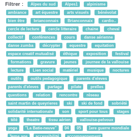
Filtrer :
Alpes du sud
Alpes1
alpinisme
ambiance
art équestre
arts visuels
bénévolat
bien être
brianconnais
Brianconnaix
cardio..
cercle de lecture
cercle litteraire
chaine
cheval
collectif
conférences
cours
danse aérienne
danse zumba
décrypter
equestre
equitation
espace creatif mutualisé
éthique
exposition
festival
formations
gravure
jeunes
journee de la vallouise
lecture
Lien social
matériel
musique
noctures
outils
outils pedagogique
parents d'eleves
parents d'eleves
partage
pilate
prelles
questions
relation
rencontre
réseau
saint martin de queyrieres
ski
ski de fond
sobriété
solidarité internationale
son
sport pour tous
stages
télé
theatre
tissu aérien
vallouise-pelvoux
yoga
"La Batie-neuve"
04
05
1ere guerre mondiale
3eme age
accessibilité
accompagnement