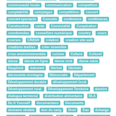
communauté locale
communication
competition
comptabilité
comptages
comptétition
concert
concert-spectacle
Concerts
conference
conférences
Construction
conte
Convivialité
Coopération
coordonnées
cosneillers numérique
country
cours
courses
CRASH
création
creation site web
creations textiles
créer ensemble
crise environnementale
cuisine
Culture
Culturel
danse
danse en ligne
danse rock
danse salsa
Dauphiné
debutant
Déchet
Déchets
decouverte montagne
Démocratie
Département
Développement durable
développement local
Développement rural
Développement Territoire
devoirs
dialogue territorial
distribution alimentaire
DLA
Do It Yourself
documentaire
Documents
domaine skiable
don du sang
Droit
Eau
échange