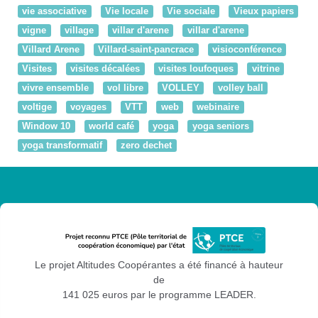
vie associative
Vie locale
Vie sociale
Vieux papiers
vigne
village
villar d'arene
villar d'arene
Villard Arene
Villard-saint-pancrace
visioconférence
Visites
visites décalées
visites loufoques
vitrine
vivre ensemble
vol libre
VOLLEY
volley ball
voltige
voyages
VTT
web
webinaire
Window 10
world café
yoga
yoga seniors
yoga transformatif
zero dechet
Le projet Altitudes Coopérantes a été financé à hauteur
de
141 025 euros par le programme LEADER.