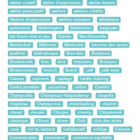
atelier créatif
atelier d'expression
atelier lecture
atelier participatif
ateliers
ateliers créatifs
Ateliers d'expression
ateliers musique
athlétisme
autonomie
Badmington
Badminton
baignade
bal boum trad et jam
Balade
Barcillonnette
Basket-ball
Bâtiment
Bénévolat
besoins des assos
biathlon
bibliotheque
Bien-être
Biodanza
Biodiversité
bloc
bois
brassens
Briançon
Briançonnais
brunch
Buëch
café
café asso
Canaux
capoeira
captage
cardio training
Cartes postales
causeries
ceillac
Chaillol
Champcella
Champsaur-Valgaudemar
chapelle
chapiteau
Chateauroux
cheerleading
chemin
cheval
chorale
Chorges
cinema
Citoyenneté
classique
Climat
clown
Club
club des ainés
code
col du lautaret
collaboratif
collège
Colonie
Commercants
commerce
commerce equitable