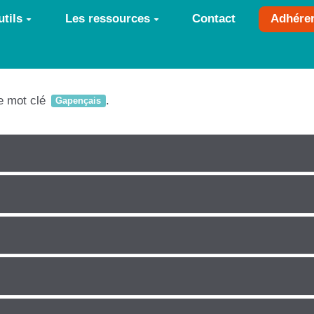
tils
Les ressources
Contact
Adhére
le mot clé
.
Gapençais