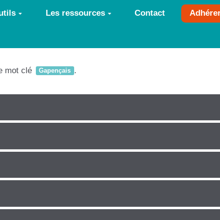
tils
Les ressources
Contact
Adhére
le mot clé
.
Gapençais