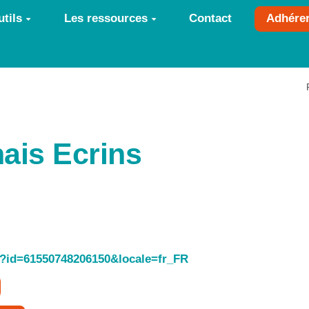
tils
Les ressources
Contact
Adhére
ais Ecrins
p?id=61550748206150&locale=fr_FR