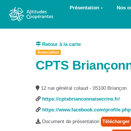
Aller au contenu principal
Présentation
Nos ou
Retour à la carte
Association
CPTS Briançonn
12 rue général colaud - 05100 Briançon
https://cptsbrianconnaisecrins.fr/
https://www.facebook.com/profile.ph
Document de présentation
Télécharger