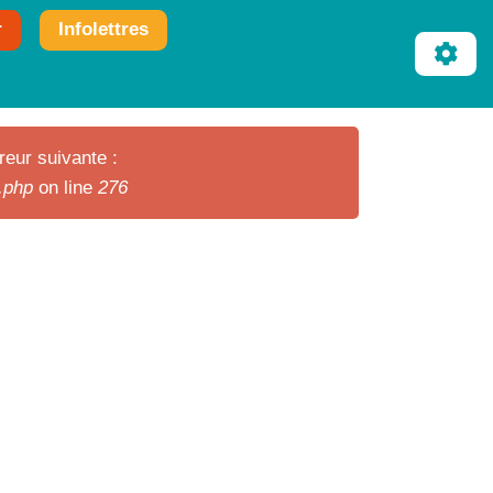
r
Infolettres
reur suivante :
r.php
on line
276