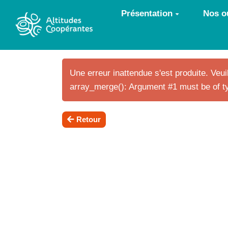
Aller au contenu principal
Présentation
Nos ou
Une erreur inattendue s'est produite. Veuil
array_merge(): Argument #1 must be of ty
Retour