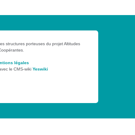
les structures porteuses du projet Altitudes
Coopérantes.
ntions légales
 avec le CMS-wiki
Yeswiki