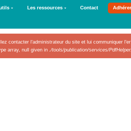
tils
Les ressources
Contact
Adhére
lez contacter l'administrateur du site et lui communiquer l'er
pe array, null given in
./tools/publication/services/PdfHelpe