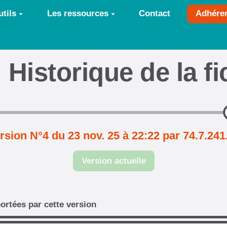
tils
Les ressources
Contact
Adhére
Historique de la f
rsion N°4 du 23 nov. 25 à 22:22 par 74.7.241
Version actuelle
ortées par cette version