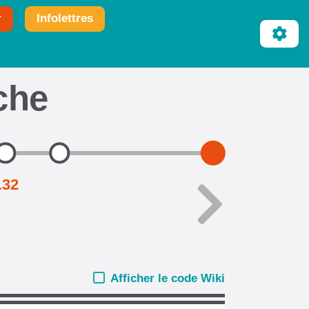
r
Infolettres
iche
.32
Afficher le code Wiki