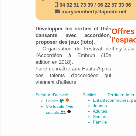
04 92 51 73 39 / 06 22 57 33 96
maryseimbert@laposte.net
Développer les sorties et thés
Offres
dansants avec accordéon,
l'espa
proposer des jeux (loto).
Organisation du Festival de
Il n'y a au
l'Accordéon à Embrun (15e
édition en 2018).
Faire connaître aux Hauts-Alpins
des talents d'accordéon qui
viennent d'ailleurs
Secteur d'activité
Publics
Territoire In
Enfants
communes, pay
Loisirs
Jeunes
Vie locale / vie
Adultes
sociale
Seniors
Famille