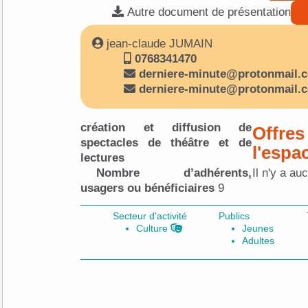
Autre document de présentation
jean-claude JUMAIN
0768341470
derniere-minute@protonmail.
derniere-minute@protonmail.
création et diffusion de
Offres
spectacles de théâtre et de
l'espa
lectures
Nombre d’adhérents,
Il n'y a au
usagers ou bénéficiaires
9
Secteur d'activité
Publics
Culture
Jeunes
Adultes