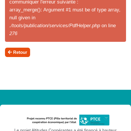
communiquer l'erreur suivante :
array_merge(): Argument #1 must be of type array,
null given in
./tools/publication/services/PdfHelper.php
on line
276
Retour
Le projet Altitudes Coopérantes a été financé à hauteur