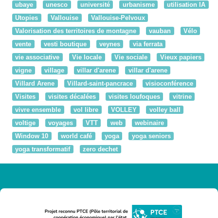
ubaye
unesco
université
urbanisme
utilisation IA
Utopies
Vallouise
Vallouise-Pelvoux
Valorisation des territoires de montagne
vauban
Vélo
vente
vesti boutique
veynes
via ferrata
vie associative
Vie locale
Vie sociale
Vieux papiers
vigne
village
villar d'arene
villar d'arene
Villard Arene
Villard-saint-pancrace
visioconférence
Visites
visites décalées
visites loufoques
vitrine
vivre ensemble
vol libre
VOLLEY
volley ball
voltige
voyages
VTT
web
webinaire
Window 10
world café
yoga
yoga seniors
yoga transformatif
zero dechet