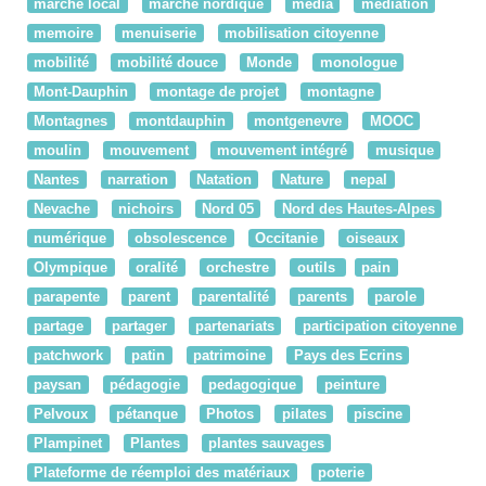
marché local
marche nordique
média
médiation
memoire
menuiserie
mobilisation citoyenne
mobilité
mobilité douce
Monde
monologue
Mont-Dauphin
montage de projet
montagne
Montagnes
montdauphin
montgenevre
MOOC
moulin
mouvement
mouvement intégré
musique
Nantes
narration
Natation
Nature
nepal
Nevache
nichoirs
Nord 05
Nord des Hautes-Alpes
numérique
obsolescence
Occitanie
oiseaux
Olympique
oralité
orchestre
outils
pain
parapente
parent
parentalité
parents
parole
partage
partager
partenariats
participation citoyenne
patchwork
patin
patrimoine
Pays des Ecrins
paysan
pédagogie
pedagogique
peinture
Pelvoux
pétanque
Photos
pilates
piscine
Plampinet
Plantes
plantes sauvages
Plateforme de réemploi des matériaux
poterie