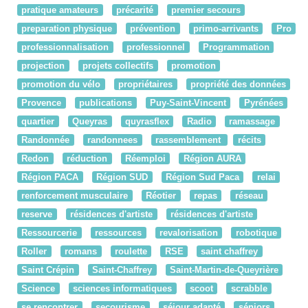
pratique amateurs
précarité
premier secours
preparation physique
prévention
primo-arrivants
Pro
professionnalisation
professionnel
Programmation
projection
projets collectifs
promotion
promotion du vélo
propriétaires
propriété des données
Provence
publications
Puy-Saint-Vincent
Pyrénées
quartier
Queyras
quyrasflex
Radio
ramassage
Randonnée
randonnees
rassemblement
récits
Redon
réduction
Réemploi
Région AURA
Région PACA
Région SUD
Région Sud Paca
relai
renforcement musculaire
Réotier
repas
réseau
reserve
résidences d'artiste
résidences d'artiste
Ressourcerie
ressources
revalorisation
robotique
Roller
romans
roulette
RSE
saint chaffrey
Saint Crépin
Saint-Chaffrey
Saint-Martin-de-Queyrière
Science
sciences informatiques
scoot
scrabble
se rencontrer
secourisme
séjour adapté
séniors