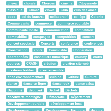
cheval
chorale
Chorges
cinema
Citoyenneté
classique
Climat
clown
Club
club des ainés
code
col du lautaret
collaboratif
collège
Colonie
Commercants
commerce
commerce equitable
communauté locale
communication
competition
comptabilité
comptages
comptétition
concert
concert-spectacle
Concerts
conference
conférences
Construction
conte
Convivialité
Coopération
coordonnées
cosneillers numérique
country
cours
courses
CRASH
création
creation site web
creations textiles
créer ensemble
crise environnementale
cuisine
Culture
Culturel
danse
danse en ligne
danse rock
danse salsa
Dauphiné
debutant
Déchet
Déchets
decouverte montagne
Démocratie
Département
Développement durable
développement local
Développement rural
Développement Territoire
devoirs