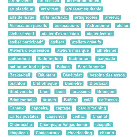
art de vivre
art et essai
art martial indien
art plastique
art vivant
artisanat equitable
arts de la rue
arts martiaux
artsgricoles
arvieux
Association parents
associations
Astronomie
atelier
atelier créatif
atelier d'expression
atelier lecture
atelier participatif
ateliers
ateliers créatifs
Ateliers d'expression
ateliers musique
athlétisme
autonomie
Badmington
Badminton
baignade
bal boum trad et jam
Balade
Barcillonnette
Basket-ball
Bâtiment
Bénévolat
besoins des assos
biathlon
bibliotheque
Bien-être
Biodanza
Biodiversité
bloc
bois
brassens
Briançon
Briançonnais
brunch
Buëch
café
café asso
Canaux
capoeira
captage
cardio training
Cartes postales
causeries
ceillac
Chaillol
Champcella
Champsaur-Valgaudemar
chapelle
chapiteau
Chateauroux
cheerleading
chemin