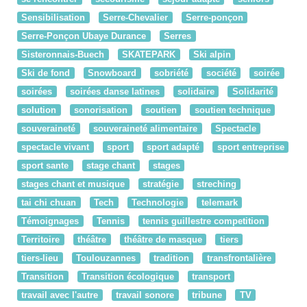
Sensibilisation
Serre-Chevalier
Serre-ponçon
Serre-Ponçon Ubaye Durance
Serres
Sisteronnais-Buech
SKATEPARK
Ski alpin
Ski de fond
Snowboard
sobriété
société
soirée
soirées
soirées danse latines
solidaire
Solidarité
solution
sonorisation
soutien
soutien technique
souveraineté
souveraineté alimentaire
Spectacle
spectacle vivant
sport
sport adapté
sport entreprise
sport sante
stage chant
stages
stages chant et musique
stratégie
streching
tai chi chuan
Tech
Technologie
telemark
Témoignages
Tennis
tennis guillestre competition
Territoire
théâtre
théâtre de masque
tiers
tiers-lieu
Toulouzannes
tradition
transfrontalière
Transition
Transition écologique
transport
travail avec l'autre
travail sonore
tribune
TV