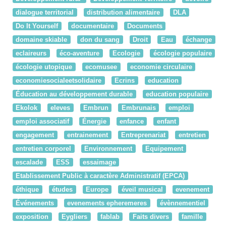
dialogue territorial
distribution alimentaire
DLA
Do It Yourself
documentaire
Documents
domaine skiable
don du sang
Droit
Eau
échange
eclaireurs
éco-aventure
Ecologie
écologie populaire
écologie utopique
ecomusee
economie circulaire
economiesocialeetsolidaire
Ecrins
education
Éducation au développement durable
education populaire
Ekolok
eleves
Embrun
Embrunais
emploi
emploi associatif
Énergie
enfance
enfant
engagement
entrainement
Entreprenariat
entretien
entretien corporel
Environnement
Equipement
escalade
ESS
essaimage
Etablissement Public à caractère Administratif (EPCA)
éthique
études
Europe
éveil musical
evenement
Événements
evenements epheremeres
évènnementiel
exposition
Eygliers
fablab
Faits divers
famille