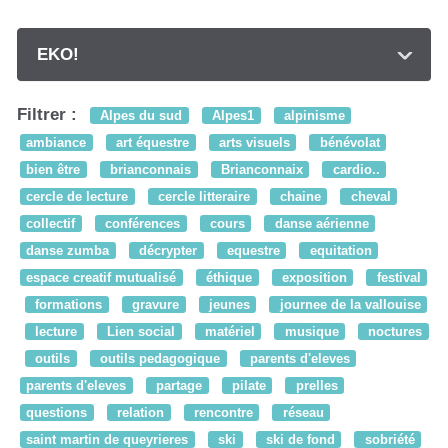
EKO!
Filtrer :
Alpes du sud
Alpes1
alpinisme
ambiance
art équestre
arts visuels
bénévolat
bien être
brianconnais
Brianconnaix
cardio..
cercle de lecture
cercle litteraire
chaine
cheval
collectif
conférences
cours
danse aérienne
danse zumba
décrypter
equestre
equitation
espace creatif mutualisé
éthique
exposition
festival
formations
gravure
jeunes
journee de la vallouise
lecture
Lien social
matériel
musique
noctures
outils
outils pedagogique
parents d'eleves
parents d'eleves
partage
pilate
prelles
questions
relation
rencontre
réseau
saint martin de queyrieres
ski
ski de fond
sobriété