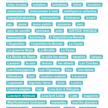
infos locales
initiation
Initiatives
inline
insertion
instruction
instruments à vent
intelligence collective
intergénérationnel
Intervention
itinérance
Izoard
jeu
jeune
jeune public
jeunesse
jeux
jeux de société
journaux
judo
JUSTICE SOCIALE
kalaripayat
kermesse
L'Argentière-la-Bessée
l'Argentière
l'argentière-la-Bessée
La Casse
La grave-la Meije
La Miraille
La Passa
La Roche de Rame
la salle les alpes
lampion
langue
Lautaret
le saix
lecture
les alberts
Les Combes
Les Envoyageurs
Les Vigneaux
lieu
line danse
litterature
livre
location materiel
Locavore
Logement
logiciels libres
loisir
Loisirs
Loisirs adaptés
loto
Low-tech & Réfugiés
Low-tech A(l)titude
Low-tech Loko
Lutte
magazine
Manifestations loufoques
maraudes
marche glaciaire