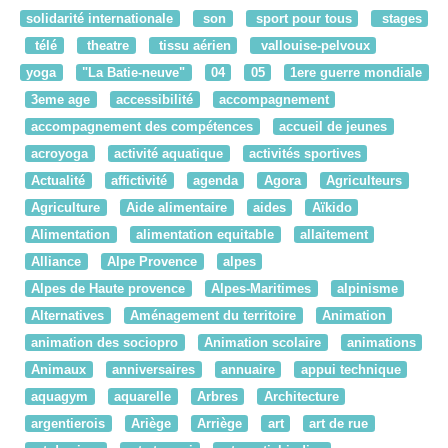
solidarité internationale
son
sport pour tous
stages
télé
theatre
tissu aérien
vallouise-pelvoux
yoga
"La Batie-neuve"
04
05
1ere guerre mondiale
3eme age
accessibilité
accompagnement
accompagnement des compétences
accueil de jeunes
acroyoga
activité aquatique
activités sportives
Actualité
affictivité
agenda
Agora
Agriculteurs
Agriculture
Aide alimentaire
aides
Aïkido
Alimentation
alimentation equitable
allaitement
Alliance
Alpe Provence
alpes
Alpes de Haute provence
Alpes-Maritimes
alpinisme
Alternatives
Aménagement du territoire
Animation
animation des sociopro
Animation scolaire
animations
Animaux
anniversaires
annuaire
appui technique
aquagym
aquarelle
Arbres
Architecture
argentierois
Ariège
Arriège
art
art de rue