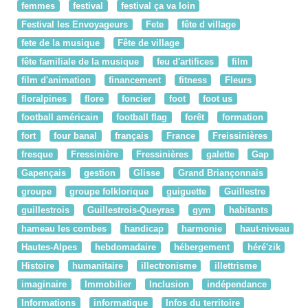
femmes
festival
festival ça va loin
Festival les Envoyageurs
Fete
fête d village
fete de la musique
Fête de village
fête familiale de la musique
feu d'artifices
film
film d'animation
financement
fitness
Fleurs
floralpines
flore
foncier
foot
foot us
football américain
football flag
forêt
formation
fort
four banal
français
France
Freissinières
fresque
Fressinière
Fressinières
galette
Gap
Gapençais
gestion
Glisse
Grand Briançonnais
groupe
groupe folklorique
guiguette
Guillestre
guillestrois
Guillestrois-Queyras
gym
habitants
hameau les combes
handicap
harmonie
haut-niveau
Hautes-Alpes
hebdomadaire
hébergement
héré'zik
Histoire
humanitaire
illectronisme
illettrisme
imaginaire
Immobilier
Inclusion
indépendance
Informations
informatique
Infos du territoire