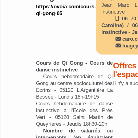
Jean Marc L
https://ovoia.com/cours-
instinctive
qi-gong-05
06 70 
Caroline) / 0
instinctive - J
caro.
luage
Cours de Qi Gong - Cours de
Offres
danse instinctive
l'espa
Cours hebdomadaire de Qi
Gong au centre socioculturel des
Il n'y a au
Ecrins - 05120 L'Argentière La
Bessée - Lundis 18h-19h15
Cours hebdomadaire de danse
instinctive à l'Ecole des Prés
Vert - 05120 Saint Martin de
Queyrières - Jeudis 18h30-20h
Nombre de salariés ou
intervenants (en équivalent