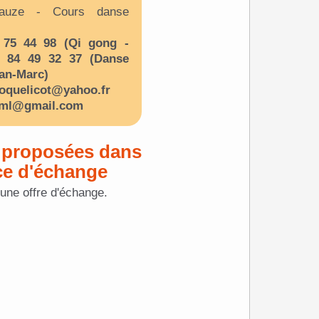
auze - Cours danse
75 44 98 (Qi gong -
6 84 49 32 37 (Danse
ean-Marc)
coquelicot@yahoo.fr
jml@gmail.com
 proposées dans
ce d'échange
cune offre d'échange.