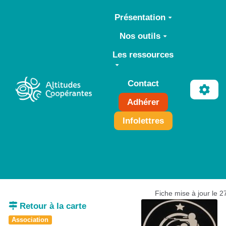
Aller au contenu principal
Présentation
Nos outils
Les ressources
Contact
Adhérer
Infolettres
Fiche mise à jour le 
Retour à la carte
Association