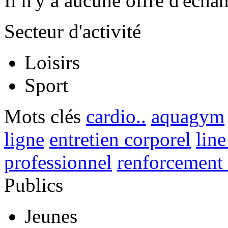
Il n'y a aucune offre d'écha
Secteur d'activité
Loisirs
Sport
Mots clés
cardio..
aquagym
ligne
entretien corporel
lin
professionnel
renforcement
Publics
Jeunes