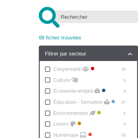
+
−
68
fiches trouvées
Filtrer par secteur
Citoyenneté
35
Culture
5
Économie-emploi
4
Éducation - formation
27
Environnement
5
Loisirs
4
Numérique
33