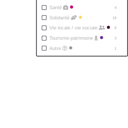
Santé
4
Solidarité
10
Leaflet
|
©
Vie locale / vie sociale
9
OpenStreetMap
Tourisme-patrimoine
3
contributors
Autre
1