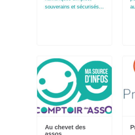
souverains et sécurisés
a
pour outiller les
« 
collectivités territoriales
dans leurs besoins
essentiels.
Au chevet des
P
assos