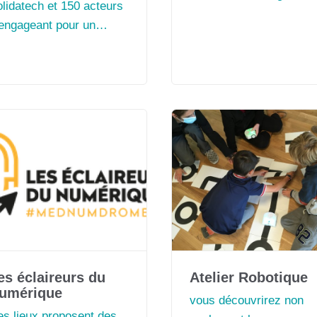
lidatech et 150 acteurs
plateforme de mise en
’engageant pour un
commun et
mérique éthique et
d’apprentissage. Un Ca
ble. Rejoindre
IA est informel, frugal,
alliance
gratuit et pour tout le
monde.
es éclaireurs du
Atelier Robotique
umérique
vous découvrirez non
es lieux proposent des