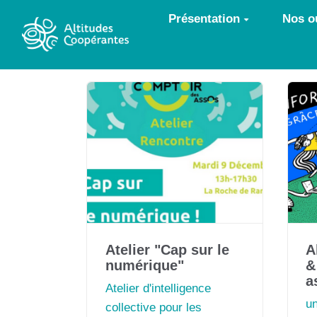
Aller au contenu principal
Présentation
Nos ou
Atelier "Cap sur le
A
numérique"
&
a
Atelier d'intelligence
un
collective pour les