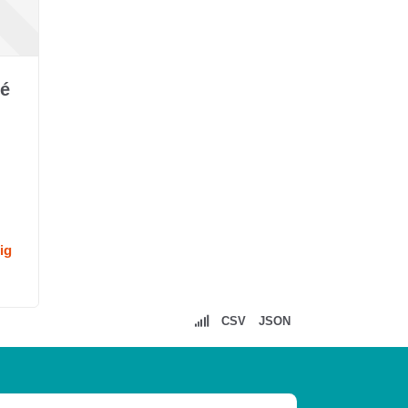
té
ig
CSV
JSON