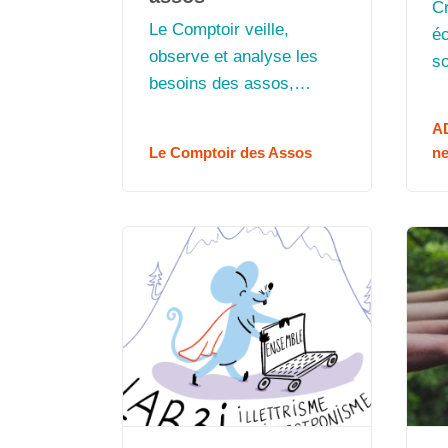
Cr
Le Comptoir veille,
éc
observe et analyse les
so
besoins des assos,
P
notamment dans le
un
AD
domaine du numérique
en
Le Comptoir des Assos
n
je
In