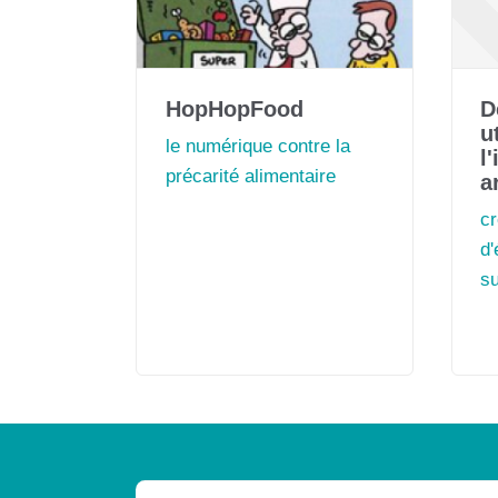
HopHopFood
D
u
le numérique contre la
l
précarité alimentaire
a
c
d'
su