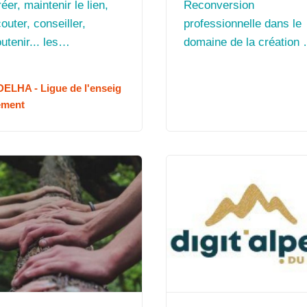
éer, maintenir le lien,
Reconversion
outer, conseiller,
professionnelle dans le
utenir... les
domaine de la création 
romeneurs du Net, c’est
sites web
e autre manière d’être
ELHA - Ligue de l'enseig
 relation avec les
ement
unes et les parents sur
ternet.