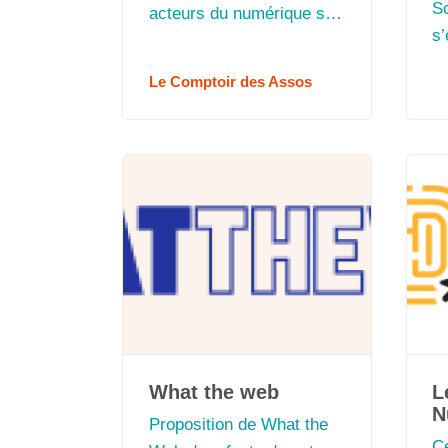
So
acteurs du numérique sur
s
le nord 05
nu
Le Comptoir des Assos
dura
l’
What the web
L
N
Proposition de What the
C