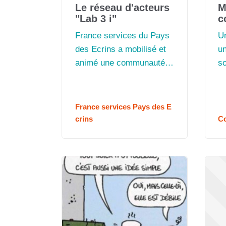
Le réseau d'acteurs
M
"Lab 3 i"
c
France services du Pays
U
des Ecrins a mobilisé et
un
animé une communauté
so
d'acteurs sur les
l'
thématiques de
l'illettrisme et
France services Pays des E
l'illectronisme entre 2021
crins
C
et 2024.