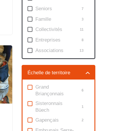
Seniors
7
Famille
3
fé
Collectivités
11
Entreprises
8
Associations
13
Échelle de territoire
Grand
6
Briançonnais
Sisteronnais
1
Büech
Gapençais
2
Embrunais Serre-