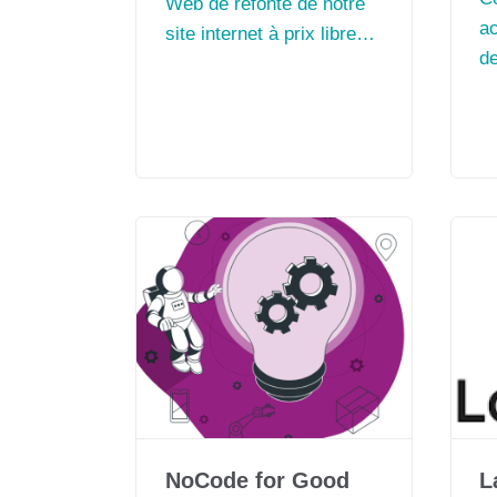
Web de refonte de notre
a
site internet à prix libre
de
dans le cadre de leur
de
programme de solidarité
D
numérique
bé
so
sa
NoCode for Good
L