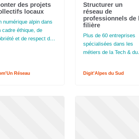
onter des projets
Structurer un
ollectifs locaux
réseau de
professionnels de 
n numérique alpin dans
filière
 cadre éthique, de
Plus de 60 entreprises
briété et de respect de
spécialisées dans les
environnement, c'est ici !
métiers de la Tech & du
Digital, au service des
PME, PMI et institution
om'Un Réseau
Digit'Alpes du Sud
des Alpes du Sud