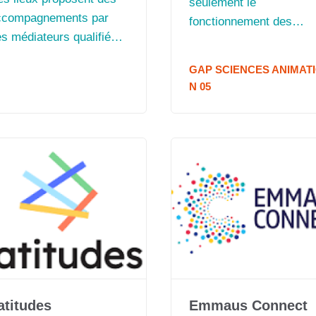
seulement le
ccompagnements par
fonctionnement des
s médiateurs qualifiés à
robots mais aussi la
stination de tous les
notion de langage
GAP SCIENCES ANIMAT
rômois (jeunes,
informatique et les
N 05
néficiaires des minimas
principes de la
ciaux, seniors,
programmation de faço
lariés, artisans, etc…).
simple et progressive.
atitudes
Emmaus Connect