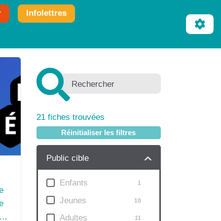
r
Infolettres
21
fiches trouvées
Réinitialiser les filtres
Public cible
Enfants
1
e
Jeunes
10
e
Adultes
11