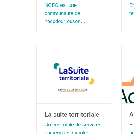
NCFG est une
E
communauté de
t
nocodeur·euses
solidaires qui aident les
projets à impact positif,
bénévolement ou à tarif
solidaire, à réaliser une
brique de leur projet
numérique (conseil,
formation, production).
La suite territoriale
A
Un ensemble de services
Fo
numériques simples,
po