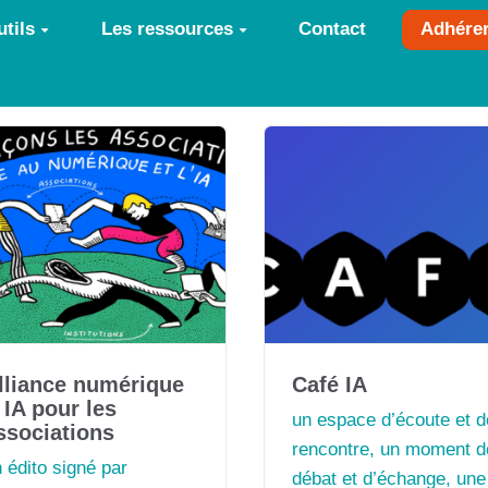
tils
Les ressources
Contact
Adhére
lliance numérique
Café IA
 IA pour les
un espace d’écoute et d
ssociations
rencontre, un moment d
 édito signé par
débat et d’échange, une