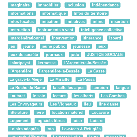
imaginaire
Immobilier
Inclusion
indépendance
Informations
informatique
Infos du territoire
infos locales
initiation
Initiatives
inline
insertion
instruction
instruments à vent
intelligence collective
intergénérationnel
Intervention
itinérance
Izoard
jeu
jeune
jeune public
jeunesse
jeux
jeux de société
journaux
judo
JUSTICE SOCIALE
kalaripayat
kermesse
L'Argentière-la-Bessée
l'Argentière
l'argentière-la-Bessée
La Casse
La grave-la Meije
La Miraille
La Passa
La Roche de Rame
la salle les alpes
lampion
langue
Lautaret
le saix
lecture
les alberts
Les Combes
Les Envoyageurs
Les Vigneaux
lieu
line danse
litterature
livre
location materiel
Locavore
Logement
logiciels libres
loisir
Loisirs
Loisirs adaptés
loto
Low-tech & Réfugiés