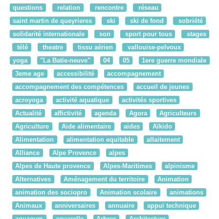
questions
relation
rencontre
réseau
saint martin de queyrieres
ski
ski de fond
sobriété
solidarité internationale
son
sport pour tous
stages
télé
theatre
tissu aérien
vallouise-pelvoux
yoga
"La Batie-neuve"
04
05
1ere guerre mondiale
3eme age
accessibilité
accompagnement
accompagnement des compétences
accueil de jeunes
acroyoga
activité aquatique
activités sportives
Actualité
affictivité
agenda
Agora
Agriculteurs
Agriculture
Aide alimentaire
aides
Aïkido
Alimentation
alimentation equitable
allaitement
Alliance
Alpe Provence
alpes
Alpes de Haute provence
Alpes-Maritimes
alpinisme
Alternatives
Aménagement du territoire
Animation
animation des sociopro
Animation scolaire
animations
Animaux
anniversaires
annuaire
appui technique
aquagym
aquarelle
Arbres
Architecture