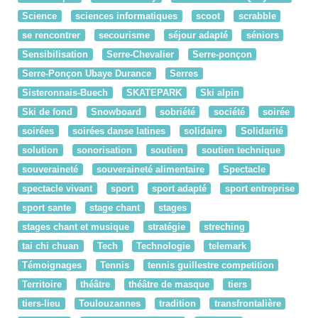
Science
sciences informatiques
scoot
scrabble
se rencontrer
secourisme
séjour adapté
séniors
Sensibilisation
Serre-Chevalier
Serre-ponçon
Serre-Ponçon Ubaye Durance
Serres
Sisteronnais-Buech
SKATEPARK
Ski alpin
Ski de fond
Snowboard
sobriété
société
soirée
soirées
soirées danse latines
solidaire
Solidarité
solution
sonorisation
soutien
soutien technique
souveraineté
souveraineté alimentaire
Spectacle
spectacle vivant
sport
sport adapté
sport entreprise
sport sante
stage chant
stages
stages chant et musique
stratégie
streching
tai chi chuan
Tech
Technologie
telemark
Témoignages
Tennis
tennis guillestre competition
Territoire
théâtre
théâtre de masque
tiers
tiers-lieu
Toulouzannes
tradition
transfrontalière