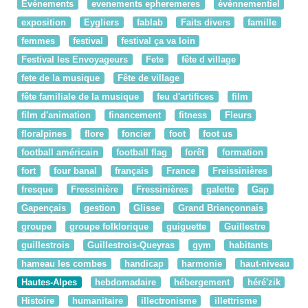
Événements
evenements epheremeres
évènnementiel
exposition
Eygliers
fablab
Faits divers
famille
femmes
festival
festival ça va loin
Festival les Envoyageurs
Fete
fête d village
fete de la musique
Fête de village
fête familiale de la musique
feu d'artifices
film
film d'animation
financement
fitness
Fleurs
floralpines
flore
foncier
foot
foot us
football américain
football flag
forêt
formation
fort
four banal
français
France
Freissinières
fresque
Fressinière
Fressinières
galette
Gap
Gapençais
gestion
Glisse
Grand Briançonnais
groupe
groupe folklorique
guiguette
Guillestre
guillestrois
Guillestrois-Queyras
gym
habitants
hameau les combes
handicap
harmonie
haut-niveau
Hautes-Alpes
hebdomadaire
hébergement
héré'zik
Histoire
humanitaire
illectronisme
illettrisme