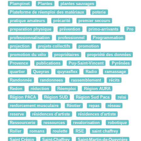
Plampinet
Plantes
plantes sauvages
Plateforme de réemploi des matériaux
poterie
pratique amateurs
précarité
premier secours
preparation physique
prévention
primo-arrivants
Pro
professionnalisation
professionnel
Programmation
projection
projets collectifs
promotion
promotion du vélo
propriétaires
propriété des données
Provence
publications
Puy-Saint-Vincent
Pyrénées
quartier
Queyras
quyrasflex
Radio
ramassage
Randonnée
randonnees
rassemblement
récits
Redon
réduction
Réemploi
Région AURA
Région PACA
Région SUD
Région Sud Paca
relai
renforcement musculaire
Réotier
repas
réseau
reserve
résidences d'artiste
résidences d'artiste
Ressourcerie
ressources
revalorisation
robotique
Roller
romans
roulette
RSE
saint chaffrey
Saint Crépin
Saint-Chaffrey
Saint-Martin-de-Queyrière