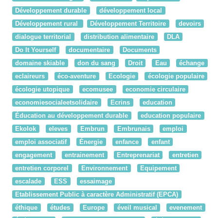
Développement durable
développement local
Développement rural
Développement Territoire
devoirs
dialogue territorial
distribution alimentaire
DLA
Do It Yourself
documentaire
Documents
domaine skiable
don du sang
Droit
Eau
échange
eclaireurs
éco-aventure
Ecologie
écologie populaire
écologie utopique
ecomusee
economie circulaire
economiesocialeetsolidaire
Ecrins
education
Éducation au développement durable
education populaire
Ekolok
eleves
Embrun
Embrunais
emploi
emploi associatif
Énergie
enfance
enfant
engagement
entrainement
Entreprenariat
entretien
entretien corporel
Environnement
Equipement
escalade
ESS
essaimage
Etablissement Public à caractère Administratif (EPCA)
éthique
études
Europe
éveil musical
evenement