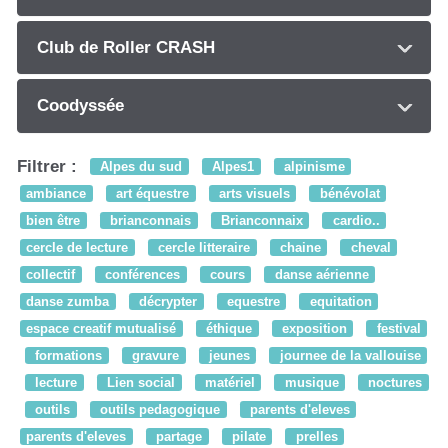
Club de Roller CRASH
Coodyssée
Filtrer :
Alpes du sud
Alpes1
alpinisme
ambiance
art équestre
arts visuels
bénévolat
bien être
brianconnais
Brianconnaix
cardio..
cercle de lecture
cercle litteraire
chaine
cheval
collectif
conférences
cours
danse aérienne
danse zumba
décrypter
equestre
equitation
espace creatif mutualisé
éthique
exposition
festival
formations
gravure
jeunes
journee de la vallouise
lecture
Lien social
matériel
musique
noctures
outils
outils pedagogique
parents d'eleves
parents d'eleves
partage
pilate
prelles