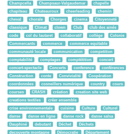
Champcella
Champsaur-Valgaudemar
chapelle
chapiteau
Chateauroux
cheerleading
chemin
cheval
chorale
Chorges
cinema
Citoyenneté
classique
Climat
clown
Club
club des ainés
code
col du lautaret
collaboratif
collège
Colonie
Commercants
commerce
commerce equitable
communauté locale
communication
competition
comptabilité
comptages
comptétition
concert
concert-spectacle
Concerts
conference
conférences
Construction
conte
Convivialité
Coopération
coordonnées
cosneillers numérique
country
cours
courses
CRASH
création
creation site web
creations textiles
créer ensemble
crise environnementale
cuisine
Culture
Culturel
danse
danse en ligne
danse rock
danse salsa
Dauphiné
debutant
Déchet
Déchets
decouverte montagne
Démocratie
Département