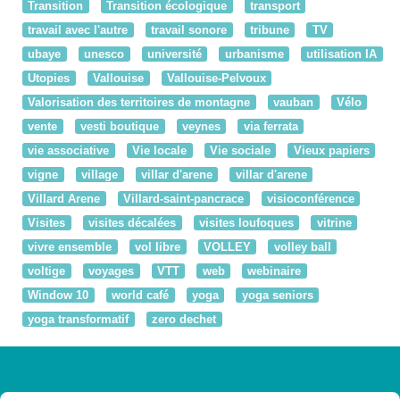
Transition
Transition écologique
transport
travail avec l'autre
travail sonore
tribune
TV
ubaye
unesco
université
urbanisme
utilisation IA
Utopies
Vallouise
Vallouise-Pelvoux
Valorisation des territoires de montagne
vauban
Vélo
vente
vesti boutique
veynes
via ferrata
vie associative
Vie locale
Vie sociale
Vieux papiers
vigne
village
villar d'arene
villar d'arene
Villard Arene
Villard-saint-pancrace
visioconférence
Visites
visites décalées
visites loufoques
vitrine
vivre ensemble
vol libre
VOLLEY
volley ball
voltige
voyages
VTT
web
webinaire
Window 10
world café
yoga
yoga seniors
yoga transformatif
zero dechet