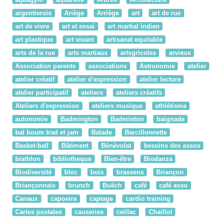
argentierois
Ariège
Arriège
art
art de rue
art de vivre
art et essai
art martial indien
art plastique
art vivant
artisanat equitable
arts de la rue
arts martiaux
artsgricoles
arvieux
Association parents
associations
Astronomie
atelier
atelier créatif
atelier d'expression
atelier lecture
atelier participatif
ateliers
ateliers créatifs
Ateliers d'expression
ateliers musique
athlétisme
autonomie
Badmington
Badminton
baignade
bal boum trad et jam
Balade
Barcillonnette
Basket-ball
Bâtiment
Bénévolat
besoins des assos
biathlon
bibliotheque
Bien-être
Biodanza
Biodiversité
bloc
bois
brassens
Briançon
Briançonnais
brunch
Buëch
café
café asso
Canaux
capoeira
captage
cardio training
Cartes postales
causeries
ceillac
Chaillol