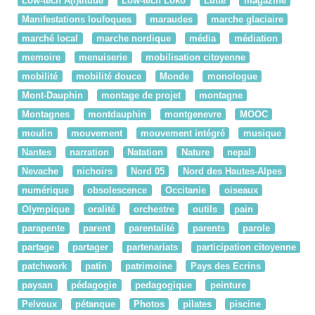
Low-tech A(l)titude
Low-tech Loko
Lutte
magazine
Manifestations loufoques
maraudes
marche glaciaire
marché local
marche nordique
média
médiation
memoire
menuiserie
mobilisation citoyenne
mobilité
mobilité douce
Monde
monologue
Mont-Dauphin
montage de projet
montagne
Montagnes
montdauphin
montgenevre
MOOC
moulin
mouvement
mouvement intégré
musique
Nantes
narration
Natation
Nature
nepal
Nevache
nichoirs
Nord 05
Nord des Hautes-Alpes
numérique
obsolescence
Occitanie
oiseaux
Olympique
oralité
orchestre
outils
pain
parapente
parent
parentalité
parents
parole
partage
partager
partenariats
participation citoyenne
patchwork
patin
patrimoine
Pays des Ecrins
paysan
pédagogie
pedagogique
peinture
Pelvoux
pétanque
Photos
pilates
piscine