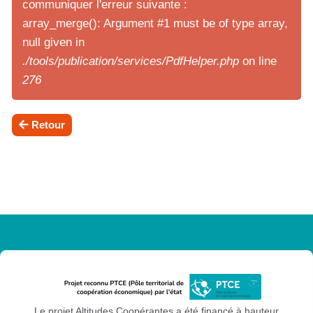
communiquer l'erreur suivante :
array_merge(): Argument #1 must be of type array,
null given in
./tools/publication/services/PdfHelper.php
on line
276
Retour
Le projet Altitudes Coopérantes a été financé à hauteur