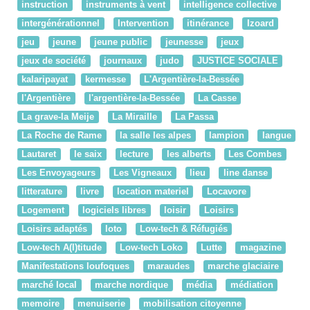
instruction
instruments à vent
intelligence collective
intergénérationnel
Intervention
itinérance
Izoard
jeu
jeune
jeune public
jeunesse
jeux
jeux de société
journaux
judo
JUSTICE SOCIALE
kalaripayat
kermesse
L'Argentière-la-Bessée
l'Argentière
l'argentière-la-Bessée
La Casse
La grave-la Meije
La Miraille
La Passa
La Roche de Rame
la salle les alpes
lampion
langue
Lautaret
le saix
lecture
les alberts
Les Combes
Les Envoyageurs
Les Vigneaux
lieu
line danse
litterature
livre
location materiel
Locavore
Logement
logiciels libres
loisir
Loisirs
Loisirs adaptés
loto
Low-tech & Réfugiés
Low-tech A(l)titude
Low-tech Loko
Lutte
magazine
Manifestations loufoques
maraudes
marche glaciaire
marché local
marche nordique
média
médiation
memoire
menuiserie
mobilisation citoyenne