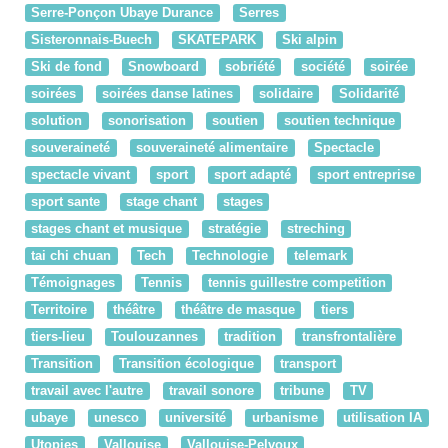
Serre-Ponçon Ubaye Durance
Serres
Sisteronnais-Buech
SKATEPARK
Ski alpin
Ski de fond
Snowboard
sobriété
société
soirée
soirées
soirées danse latines
solidaire
Solidarité
solution
sonorisation
soutien
soutien technique
souveraineté
souveraineté alimentaire
Spectacle
spectacle vivant
sport
sport adapté
sport entreprise
sport sante
stage chant
stages
stages chant et musique
stratégie
streching
tai chi chuan
Tech
Technologie
telemark
Témoignages
Tennis
tennis guillestre competition
Territoire
théâtre
théâtre de masque
tiers
tiers-lieu
Toulouzannes
tradition
transfrontalière
Transition
Transition écologique
transport
travail avec l'autre
travail sonore
tribune
TV
ubaye
unesco
université
urbanisme
utilisation IA
Utopies
Vallouise
Vallouise-Pelvoux