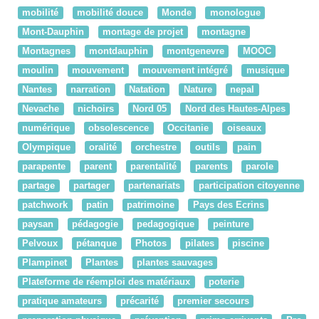
mobilité
mobilité douce
Monde
monologue
Mont-Dauphin
montage de projet
montagne
Montagnes
montdauphin
montgenevre
MOOC
moulin
mouvement
mouvement intégré
musique
Nantes
narration
Natation
Nature
nepal
Nevache
nichoirs
Nord 05
Nord des Hautes-Alpes
numérique
obsolescence
Occitanie
oiseaux
Olympique
oralité
orchestre
outils
pain
parapente
parent
parentalité
parents
parole
partage
partager
partenariats
participation citoyenne
patchwork
patin
patrimoine
Pays des Ecrins
paysan
pédagogie
pedagogique
peinture
Pelvoux
pétanque
Photos
pilates
piscine
Plampinet
Plantes
plantes sauvages
Plateforme de réemploi des matériaux
poterie
pratique amateurs
précarité
premier secours