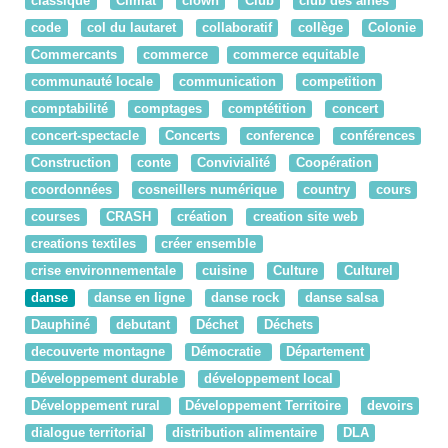
classique
Climat
clown
Club
club des ainés
code
col du lautaret
collaboratif
collège
Colonie
Commercants
commerce
commerce equitable
communauté locale
communication
competition
comptabilité
comptages
comptétition
concert
concert-spectacle
Concerts
conference
conférences
Construction
conte
Convivialité
Coopération
coordonnées
cosneillers numérique
country
cours
courses
CRASH
création
creation site web
creations textiles
créer ensemble
crise environnementale
cuisine
Culture
Culturel
danse
danse en ligne
danse rock
danse salsa
Dauphiné
debutant
Déchet
Déchets
decouverte montagne
Démocratie
Département
Développement durable
développement local
Développement rural
Développement Territoire
devoirs
dialogue territorial
distribution alimentaire
DLA