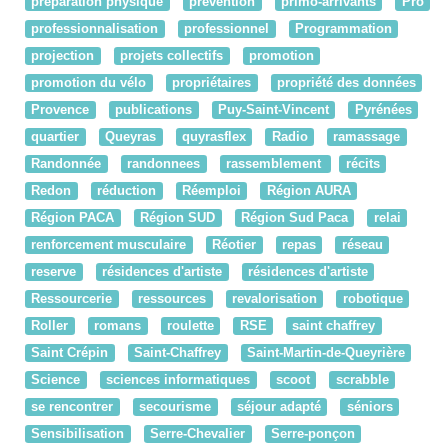
preparation physique
prévention
primo-arrivants
Pro
professionnalisation
professionnel
Programmation
projection
projets collectifs
promotion
promotion du vélo
propriétaires
propriété des données
Provence
publications
Puy-Saint-Vincent
Pyrénées
quartier
Queyras
quyrasflex
Radio
ramassage
Randonnée
randonnees
rassemblement
récits
Redon
réduction
Réemploi
Région AURA
Région PACA
Région SUD
Région Sud Paca
relai
renforcement musculaire
Réotier
repas
réseau
reserve
résidences d'artiste
résidences d'artiste
Ressourcerie
ressources
revalorisation
robotique
Roller
romans
roulette
RSE
saint chaffrey
Saint Crépin
Saint-Chaffrey
Saint-Martin-de-Queyrière
Science
sciences informatiques
scoot
scrabble
se rencontrer
secourisme
séjour adapté
séniors
Sensibilisation
Serre-Chevalier
Serre-ponçon