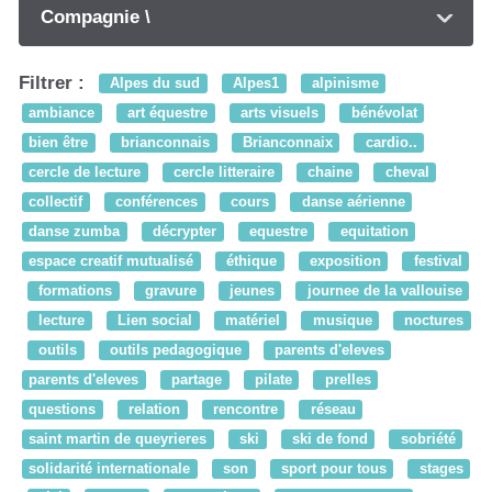
Compagnie \
Filtrer :
Alpes du sud
Alpes1
alpinisme
ambiance
art équestre
arts visuels
bénévolat
bien être
brianconnais
Brianconnaix
cardio..
cercle de lecture
cercle litteraire
chaine
cheval
collectif
conférences
cours
danse aérienne
danse zumba
décrypter
equestre
equitation
espace creatif mutualisé
éthique
exposition
festival
formations
gravure
jeunes
journee de la vallouise
lecture
Lien social
matériel
musique
noctures
outils
outils pedagogique
parents d'eleves
parents d'eleves
partage
pilate
prelles
questions
relation
rencontre
réseau
saint martin de queyrieres
ski
ski de fond
sobriété
solidarité internationale
son
sport pour tous
stages