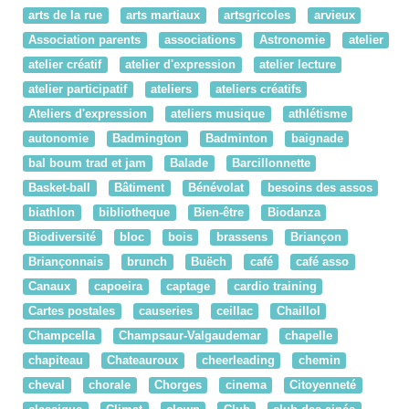
arts de la rue
arts martiaux
artsgricoles
arvieux
Association parents
associations
Astronomie
atelier
atelier créatif
atelier d'expression
atelier lecture
atelier participatif
ateliers
ateliers créatifs
Ateliers d'expression
ateliers musique
athlétisme
autonomie
Badmington
Badminton
baignade
bal boum trad et jam
Balade
Barcillonnette
Basket-ball
Bâtiment
Bénévolat
besoins des assos
biathlon
bibliotheque
Bien-être
Biodanza
Biodiversité
bloc
bois
brassens
Briançon
Briançonnais
brunch
Buëch
café
café asso
Canaux
capoeira
captage
cardio training
Cartes postales
causeries
ceillac
Chaillol
Champcella
Champsaur-Valgaudemar
chapelle
chapiteau
Chateauroux
cheerleading
chemin
cheval
chorale
Chorges
cinema
Citoyenneté