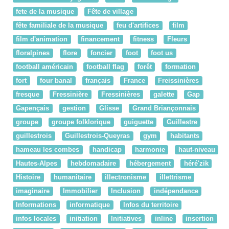
fete de la musique
Fête de village
fête familiale de la musique
feu d'artifices
film
film d'animation
financement
fitness
Fleurs
floralpines
flore
foncier
foot
foot us
football américain
football flag
forêt
formation
fort
four banal
français
France
Freissinières
fresque
Fressinière
Fressinières
galette
Gap
Gapençais
gestion
Glisse
Grand Briançonnais
groupe
groupe folklorique
guiguette
Guillestre
guillestrois
Guillestrois-Queyras
gym
habitants
hameau les combes
handicap
harmonie
haut-niveau
Hautes-Alpes
hebdomadaire
hébergement
héré'zik
Histoire
humanitaire
illectronisme
illettrisme
imaginaire
Immobilier
Inclusion
indépendance
Informations
informatique
Infos du territoire
infos locales
initiation
Initiatives
inline
insertion