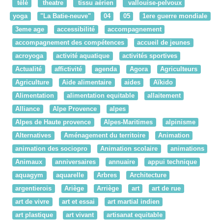
télé
theatre
tissu aérien
vallouise-pelvoux
yoga
"La Batie-neuve"
04
05
1ere guerre mondiale
3eme age
accessibilité
accompagnement
accompagnement des compétences
accueil de jeunes
acroyoga
activité aquatique
activités sportives
Actualité
affictivité
agenda
Agora
Agriculteurs
Agriculture
Aide alimentaire
aides
Aïkido
Alimentation
alimentation equitable
allaitement
Alliance
Alpe Provence
alpes
Alpes de Haute provence
Alpes-Maritimes
alpinisme
Alternatives
Aménagement du territoire
Animation
animation des sociopro
Animation scolaire
animations
Animaux
anniversaires
annuaire
appui technique
aquagym
aquarelle
Arbres
Architecture
argentierois
Ariège
Arriège
art
art de rue
art de vivre
art et essai
art martial indien
art plastique
art vivant
artisanat equitable