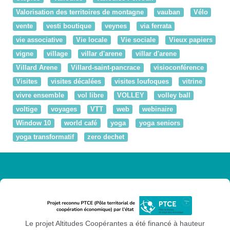
Valorisation des territoires de montagne
vauban
Vélo
vente
vesti boutique
veynes
via ferrata
vie associative
Vie locale
Vie sociale
Vieux papiers
vigne
village
villar d'arene
villar d'arene
Villard Arene
Villard-saint-pancrace
visioconférence
Visites
visites décalées
visites loufoques
vitrine
vivre ensemble
vol libre
VOLLEY
volley ball
voltige
voyages
VTT
web
webinaire
Window 10
world café
yoga
yoga seniors
yoga transformatif
zero dechet
Le projet Altitudes Coopérantes a été financé à hauteur