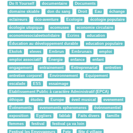
Do It Yourself
documentaire
Documents
domaine skiable
don du sang
Droit
Eau
échange
eclaireurs
éco-aventure
Ecologie
écologie populaire
écologie utopique
ecomusee
economie circulaire
economiesocialeetsolidaire
Ecrins
education
Éducation au développement durable
education populaire
Ekolok
eleves
Embrun
Embrunais
emploi
emploi associatif
Énergie
enfance
enfant
engagement
entrainement
Entreprenariat
entretien
entretien corporel
Environnement
Equipement
escalade
ESS
essaimage
Etablissement Public à caractère Administratif (EPCA)
éthique
études
Europe
éveil musical
evenement
Événements
evenements epheremeres
évènnementiel
exposition
Eygliers
fablab
Faits divers
famille
femmes
festival
festival ça va loin
Festival les Envoyageurs
Fete
fête d village