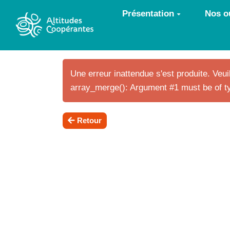
Aller au contenu principal
Présentation
Nos ou
Une erreur inattendue s'est produite. Veuil
array_merge(): Argument #1 must be of ty
Retour