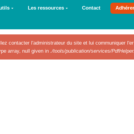
tils
Les ressources
Contact
Adhére
lez contacter l'administrateur du site et lui communiquer l'er
pe array, null given in
./tools/publication/services/PdfHelpe