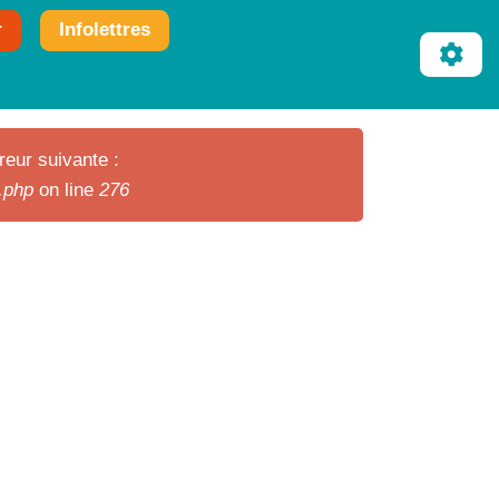
r
Infolettres
reur suivante :
r.php
on line
276