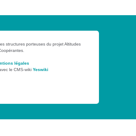
les structures porteuses du projet Altitudes
Coopérantes.
ntions légales
 avec le CMS-wiki
Yeswiki