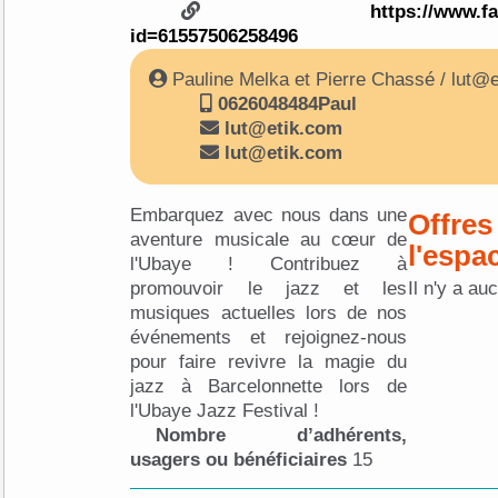
https://www.f
id=61557506258496
Pauline Melka et Pierre Chassé / lut@
0626048484Paul
lut@etik.com
lut@etik.com
Embarquez avec nous dans une
Offres
aventure musicale au cœur de
l'espa
l'Ubaye ! Contribuez à
promouvoir le jazz et les
Il n'y a au
musiques actuelles lors de nos
événements et rejoignez-nous
pour faire revivre la magie du
jazz à Barcelonnette lors de
l'Ubaye Jazz Festival !
Nombre d’adhérents,
usagers ou bénéficiaires
15