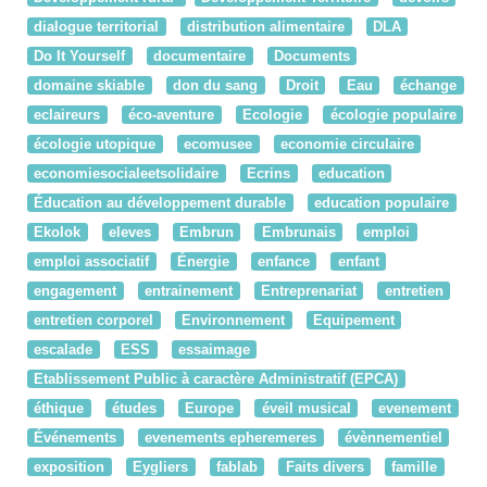
dialogue territorial
distribution alimentaire
DLA
Do It Yourself
documentaire
Documents
domaine skiable
don du sang
Droit
Eau
échange
eclaireurs
éco-aventure
Ecologie
écologie populaire
écologie utopique
ecomusee
economie circulaire
economiesocialeetsolidaire
Ecrins
education
Éducation au développement durable
education populaire
Ekolok
eleves
Embrun
Embrunais
emploi
emploi associatif
Énergie
enfance
enfant
engagement
entrainement
Entreprenariat
entretien
entretien corporel
Environnement
Equipement
escalade
ESS
essaimage
Etablissement Public à caractère Administratif (EPCA)
éthique
études
Europe
éveil musical
evenement
Événements
evenements epheremeres
évènnementiel
exposition
Eygliers
fablab
Faits divers
famille