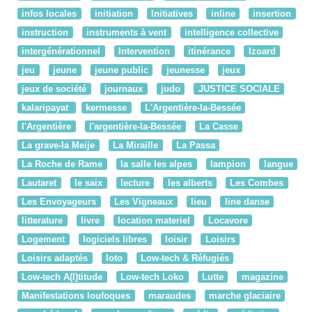
infos locales
initiation
Initiatives
inline
insertion
instruction
instruments à vent
intelligence collective
intergénérationnel
Intervention
itinérance
Izoard
jeu
jeune
jeune public
jeunesse
jeux
jeux de société
journaux
judo
JUSTICE SOCIALE
kalaripayat
kermesse
L'Argentière-la-Bessée
l'Argentière
l'argentière-la-Bessée
La Casse
La grave-la Meije
La Miraille
La Passa
La Roche de Rame
la salle les alpes
lampion
langue
Lautaret
le saix
lecture
les alberts
Les Combes
Les Envoyageurs
Les Vigneaux
lieu
line danse
litterature
livre
location materiel
Locavore
Logement
logiciels libres
loisir
Loisirs
Loisirs adaptés
loto
Low-tech & Réfugiés
Low-tech A(l)titude
Low-tech Loko
Lutte
magazine
Manifestations loufoques
maraudes
marche glaciaire