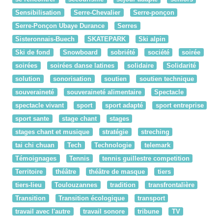
Sensibilisation
Serre-Chevalier
Serre-ponçon
Serre-Ponçon Ubaye Durance
Serres
Sisteronnais-Buech
SKATEPARK
Ski alpin
Ski de fond
Snowboard
sobriété
société
soirée
soirées
soirées danse latines
solidaire
Solidarité
solution
sonorisation
soutien
soutien technique
souveraineté
souveraineté alimentaire
Spectacle
spectacle vivant
sport
sport adapté
sport entreprise
sport sante
stage chant
stages
stages chant et musique
stratégie
streching
tai chi chuan
Tech
Technologie
telemark
Témoignages
Tennis
tennis guillestre competition
Territoire
théâtre
théâtre de masque
tiers
tiers-lieu
Toulouzannes
tradition
transfrontalière
Transition
Transition écologique
transport
travail avec l'autre
travail sonore
tribune
TV