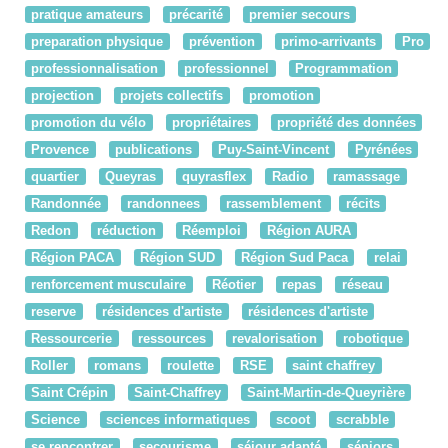
pratique amateurs
précarité
premier secours
preparation physique
prévention
primo-arrivants
Pro
professionnalisation
professionnel
Programmation
projection
projets collectifs
promotion
promotion du vélo
propriétaires
propriété des données
Provence
publications
Puy-Saint-Vincent
Pyrénées
quartier
Queyras
quyrasflex
Radio
ramassage
Randonnée
randonnees
rassemblement
récits
Redon
réduction
Réemploi
Région AURA
Région PACA
Région SUD
Région Sud Paca
relai
renforcement musculaire
Réotier
repas
réseau
reserve
résidences d'artiste
résidences d'artiste
Ressourcerie
ressources
revalorisation
robotique
Roller
romans
roulette
RSE
saint chaffrey
Saint Crépin
Saint-Chaffrey
Saint-Martin-de-Queyrière
Science
sciences informatiques
scoot
scrabble
se rencontrer
secourisme
séjour adapté
séniors