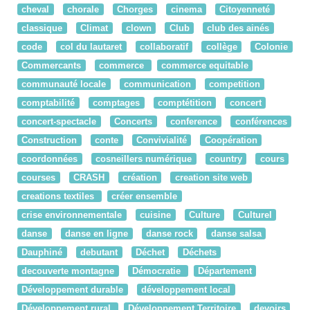
cheval
chorale
Chorges
cinema
Citoyenneté
classique
Climat
clown
Club
club des ainés
code
col du lautaret
collaboratif
collège
Colonie
Commercants
commerce
commerce equitable
communauté locale
communication
competition
comptabilité
comptages
comptétition
concert
concert-spectacle
Concerts
conference
conférences
Construction
conte
Convivialité
Coopération
coordonnées
cosneillers numérique
country
cours
courses
CRASH
création
creation site web
creations textiles
créer ensemble
crise environnementale
cuisine
Culture
Culturel
danse
danse en ligne
danse rock
danse salsa
Dauphiné
debutant
Déchet
Déchets
decouverte montagne
Démocratie
Département
Développement durable
développement local
Développement rural
Développement Territoire
devoirs