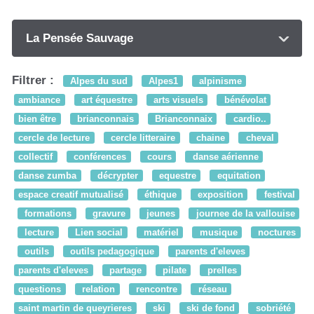
La Pensée Sauvage
Filtrer :
Alpes du sud
Alpes1
alpinisme
ambiance
art équestre
arts visuels
bénévolat
bien être
brianconnais
Brianconnaix
cardio..
cercle de lecture
cercle litteraire
chaine
cheval
collectif
conférences
cours
danse aérienne
danse zumba
décrypter
equestre
equitation
espace creatif mutualisé
éthique
exposition
festival
formations
gravure
jeunes
journee de la vallouise
lecture
Lien social
matériel
musique
noctures
outils
outils pedagogique
parents d'eleves
parents d'eleves
partage
pilate
prelles
questions
relation
rencontre
réseau
saint martin de queyrieres
ski
ski de fond
sobriété