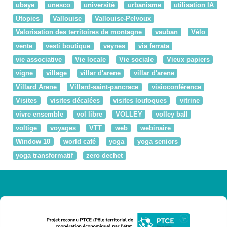
ubaye
unesco
université
urbanisme
utilisation IA
Utopies
Vallouise
Vallouise-Pelvoux
Valorisation des territoires de montagne
vauban
Vélo
vente
vesti boutique
veynes
via ferrata
vie associative
Vie locale
Vie sociale
Vieux papiers
vigne
village
villar d'arene
villar d'arene
Villard Arene
Villard-saint-pancrace
visioconférence
Visites
visites décalées
visites loufoques
vitrine
vivre ensemble
vol libre
VOLLEY
volley ball
voltige
voyages
VTT
web
webinaire
Window 10
world café
yoga
yoga seniors
yoga transformatif
zero dechet