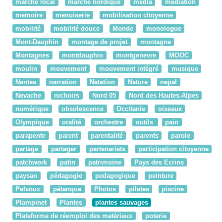
marché local
marche nordique
média
médiation
memoire
menuiserie
mobilisation citoyenne
mobilité
mobilité douce
Monde
monologue
Mont-Dauphin
montage de projet
montagne
Montagnes
montdauphin
montgenevre
MOOC
moulin
mouvement
mouvement intégré
musique
Nantes
narration
Natation
Nature
nepal
Nevache
nichoirs
Nord 05
Nord des Hautes-Alpes
numérique
obsolescence
Occitanie
oiseaux
Olympique
oralité
orchestre
outils
pain
parapente
parent
parentalité
parents
parole
partage
partager
partenariats
participation citoyenne
patchwork
patin
patrimoine
Pays des Ecrins
paysan
pédagogie
pedagogique
peinture
Pelvoux
pétanque
Photos
pilates
piscine
Plampinet
Plantes
plantes sauvages
Plateforme de réemploi des matériaux
poterie