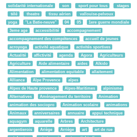
solidarité internationale
son
sport pour tous
stages
télé
theatre
tissu aérien
vallouise-pelvoux
yoga
"La Batie-neuve"
04
05
1ere guerre mondiale
3eme age
accessibilité
accompagnement
accompagnement des compétences
accueil de jeunes
acroyoga
activité aquatique
activités sportives
Actualité
affictivité
agenda
Agora
Agriculteurs
Agriculture
Aide alimentaire
aides
Aïkido
Alimentation
alimentation equitable
allaitement
Alliance
Alpe Provence
alpes
Alpes de Haute provence
Alpes-Maritimes
alpinisme
Alternatives
Aménagement du territoire
Animation
animation des sociopro
Animation scolaire
animations
Animaux
anniversaires
annuaire
appui technique
aquagym
aquarelle
Arbres
Architecture
argentierois
Ariège
Arriège
art
art de rue