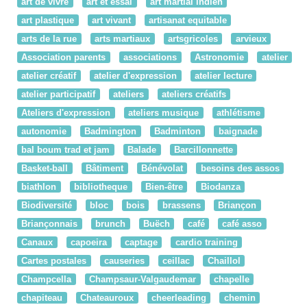
art de vivre
art et essai
art martial indien
art plastique
art vivant
artisanat equitable
arts de la rue
arts martiaux
artsgricoles
arvieux
Association parents
associations
Astronomie
atelier
atelier créatif
atelier d'expression
atelier lecture
atelier participatif
ateliers
ateliers créatifs
Ateliers d'expression
ateliers musique
athlétisme
autonomie
Badmington
Badminton
baignade
bal boum trad et jam
Balade
Barcillonnette
Basket-ball
Bâtiment
Bénévolat
besoins des assos
biathlon
bibliotheque
Bien-être
Biodanza
Biodiversité
bloc
bois
brassens
Briançon
Briançonnais
brunch
Buëch
café
café asso
Canaux
capoeira
captage
cardio training
Cartes postales
causeries
ceillac
Chaillol
Champcella
Champsaur-Valgaudemar
chapelle
chapiteau
Chateauroux
cheerleading
chemin