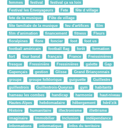
femmes
festival
festival ça va loin
Festival les Envoyageurs
Fete
fête d village
fete de la musique
Fête de village
fête familiale de la musique
feu d'artifices
film
film d'animation
financement
fitness
Fleurs
floralpines
flore
foncier
foot
foot us
football américain
football flag
forêt
formation
fort
four banal
français
France
Freissinières
fresque
Fressinière
Fressinières
galette
Gap
Gapençais
gestion
Glisse
Grand Briançonnais
groupe
groupe folklorique
guiguette
Guillestre
guillestrois
Guillestrois-Queyras
gym
habitants
hameau les combes
handicap
harmonie
haut-niveau
Hautes-Alpes
hebdomadaire
hébergement
héré'zik
Histoire
humanitaire
illectronisme
illettrisme
imaginaire
Immobilier
Inclusion
indépendance
Informations
informatique
Infos du territoire