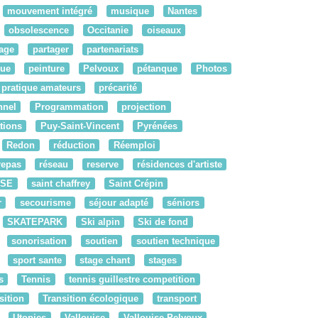
mouvement intégré
musique
Nantes
obsolescence
Occitanie
oiseaux
tage
partager
partenariats
ue
peinture
Pelvoux
pétanque
Photos
pratique amateurs
précarité
nnel
Programmation
projection
tions
Puy-Saint-Vincent
Pyrénées
Redon
réduction
Réemploi
repas
réseau
reserve
résidences d'artiste
RSE
saint chaffrey
Saint Crépin
r
secourisme
séjour adapté
séniors
SKATEPARK
Ski alpin
Ski de fond
sonorisation
soutien
soutien technique
sport sante
stage chant
stages
s
Tennis
tennis guillestre competition
sition
Transition écologique
transport
Utopies
Vallouise
Vallouise-Pelvoux