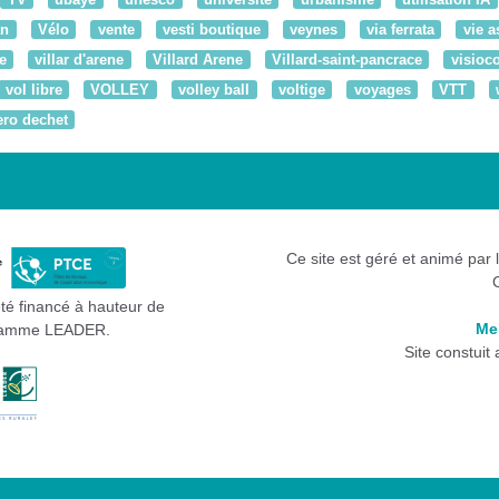
an
Vélo
vente
vesti boutique
veynes
via ferrata
vie a
e
villar d'arene
Villard Arene
Villard-saint-pancrace
visioc
vol libre
VOLLEY
volley ball
voltige
voyages
VTT
ero dechet
Ce site est géré et animé par 
été financé à hauteur de
Me
gramme LEADER.
Site constuit