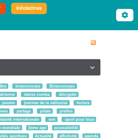
r
Infolettres
être
brianconnais
Brianconnaix
érienne
danse zumba
décrypter
jeunes
journee de la vallouise
lecture
eves
partage
pilate
prelles
idarité internationale
son
sport pour tous
e mondiale
3eme age
accessibilité
vités sportives
Actualité
affictivité
agenda