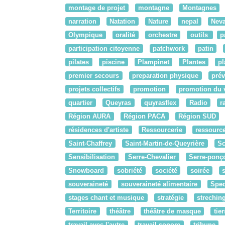
montage de projet
montagne
Montagnes
narration
Natation
Nature
nepal
Nev
Olympique
oralité
orchestre
outils
p
participation citoyenne
patchwork
patin
pilates
piscine
Plampinet
Plantes
pl
premier secours
preparation physique
prév
projets collectifs
promotion
promotion du 
quartier
Queyras
quyrasflex
Radio
r
Région AURA
Région PACA
Région SUD
résidences d'artiste
Ressourcerie
ressourc
Saint-Chaffrey
Saint-Martin-de-Queyrière
Sc
Sensibilisation
Serre-Chevalier
Serre-ponç
Snowboard
sobriété
société
soirée
souveraineté
souveraineté alimentaire
Spec
stages chant et musique
stratégie
strechin
Territoire
théâtre
théâtre de masque
tier
travail avec l'autre
travail sonore
tribune