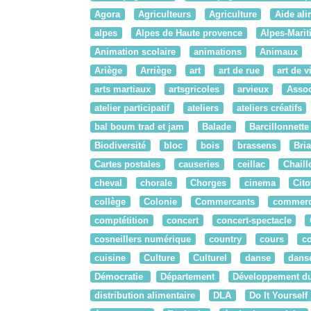
Agora
Agriculteurs
Agriculture
Aide ali
alpes
Alpes de Haute provence
Alpes-Mari
Animation scolaire
animations
Animaux
Ariège
Arriège
art
art de rue
art de v
arts martiaux
artsgricoles
arvieux
Assoc
atelier participatif
ateliers
ateliers créatifs
bal boum trad et jam
Balade
Barcillonnette
Biodiversité
bloc
bois
brassens
Bri
Cartes postales
causeries
ceillac
Chaill
cheval
chorale
Chorges
cinema
Cit
collège
Colonie
Commercants
commer
comptétition
concert
concert-spectacle
cosneillers numérique
country
cours
c
cuisine
Culture
Culturel
danse
danse
Démocratie
Département
Développement du
distribution alimentaire
DLA
Do It Yourself