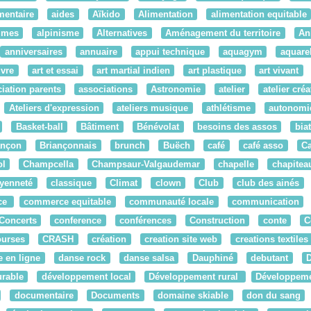
mentaire
aides
Aïkido
Alimentation
alimentation equitable
times
alpinisme
Alternatives
Aménagement du territoire
An
anniversaires
annuaire
appui technique
aquagym
aquarel
ivre
art et essai
art martial indien
art plastique
art vivant
iation parents
associations
Astronomie
atelier
atelier créat
Ateliers d'expression
ateliers musique
athlétisme
autonomi
Basket-ball
Bâtiment
Bénévolat
besoins des assos
bia
ançon
Briançonnais
brunch
Buëch
café
café asso
C
ol
Champcella
Champsaur-Valgaudemar
chapelle
chapitea
oyenneté
classique
Climat
clown
Club
club des ainés
ce
commerce equitable
communauté locale
communication
Concerts
conference
conférences
Construction
conte
C
ourses
CRASH
création
creation site web
creations textiles
 en ligne
danse rock
danse salsa
Dauphiné
debutant
rable
développement local
Développement rural
Développemen
documentaire
Documents
domaine skiable
don du sang