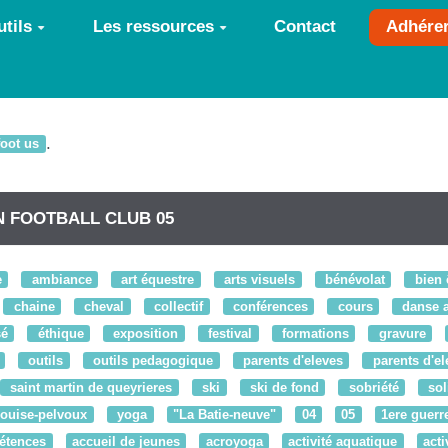
tils
Les ressources
Contact
Adhére
.
foot us
 FOOTBALL CLUB 05
e
ambiance
art équestre
arts visuels
bénévolat
bien 
chaine
cheval
collectif
conférences
cours
danse a
sé
éthique
exposition
festival
formations
gravure
outils
outils pedagogique
parents d'eleves
parents d'el
saint martin de queyrieres
ski
ski de fond
sobriété
sol
louise-pelvoux
yoga
"La Batie-neuve"
04
05
1ere guerr
étences
accueil de jeunes
acroyoga
activité aquatique
acti