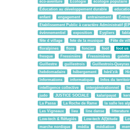
éco-aventure
Ecologie
écologie populaire
Éducation au développement durable
educatio
enfant
engagement
entrainement
Entrep
Etablissement Public à caractère Administratif (E
évènnementiel
exposition
Eygliers
fabl
fête d village
fete de la musique
Fête de vil
floralpines
flore
foncier
foot
foot us
fresque
Fressinière
Fressinières
galette
Guillestre
guillestrois
Guillestrois-Queyras
hebdomadaire
hébergement
héré'zik
Hi
Informations
informatique
Infos du territoi
intelligence collective
intergénérationnel
I
judo
JUSTICE SOCIALE
kalaripayat
ker
La Passa
La Roche de Rame
la salle les al
Les Vigneaux
lieu
line danse
litterature
Low-tech & Réfugiés
Low-tech A(l)titude
Lo
marche nordique
média
médiation
mem