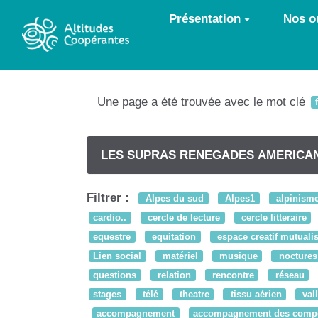
Aller au contenu principal
Présentation
Nos ou
Une page a été trouvée avec le mot clé
LES SUPRAS RENEGADES AMERICAN
Filtrer :
Alpes du sud
Alpes1
alpinism
cardio..
cercle de lecture
cercle litteraire
equestre
equitation
espace creatif mutuali
Lien social
matériel
musique
noctures
questions
relation
rencontre
réseau
stages
télé
theatre
tissu aérien
val
accompagnement
accompagnement des comp