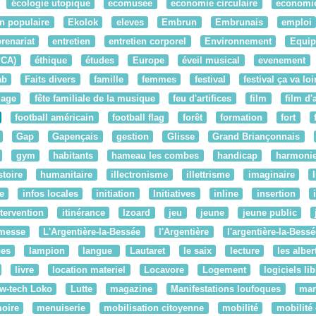
écologie utopique
ecomusee
economie circulaire
economie
n populaire
Ekolok
eleves
Embrun
Embrunais
emploi
renariat
entretien
entretien corporel
Environnement
Equi
PCA)
éthique
études
Europe
éveil musical
evenement
ab
Faits divers
famille
femmes
festival
festival ça va loi
lage
fête familiale de la musique
feu d'artifices
film
film d
football américain
football flag
forêt
formation
fort
Gap
Gapençais
gestion
Glisse
Grand Briançonnais
gym
habitants
hameau les combes
handicap
harmoni
stoire
humanitaire
illectronisme
illettrisme
imaginaire
re
infos locales
initiation
Initiatives
inline
insertion
ntervention
itinérance
Izoard
jeu
jeune
jeune public
messe
L'Argentière-la-Bessée
l'Argentière
l'argentière-la-Bessé
pes
lampion
langue
Lautaret
le saix
lecture
les alber
livre
location materiel
Locavore
Logement
logiciels li
w-tech Loko
Lutte
magazine
Manifestations loufoques
mar
oire
menuiserie
mobilisation citoyenne
mobilité
mobilité