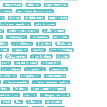
allaitement
Alliance
Alpe Provence
imation
animation des sociopro
le
Arbres
Architecture
argentierois
artisanat equitable
arts de la rue
if
atelier d'expression
atelier lecture
e
Badmington
Badminton
baignade
thlon
bibliotheque
Bien-être
Biodanza
anaux
capoeira
captage
cardio training
u
Chateauroux
cheerleading
chemin
code
col du lautaret
collaboratif
competition
comptabilité
comptages
onvivialité
Coopération
coordonnées
créer ensemble
crise environnementale
Déchet
Déchets
decouverte montagne
t Territoire
devoirs
dialogue territorial
Droit
Eau
échange
eclaireurs