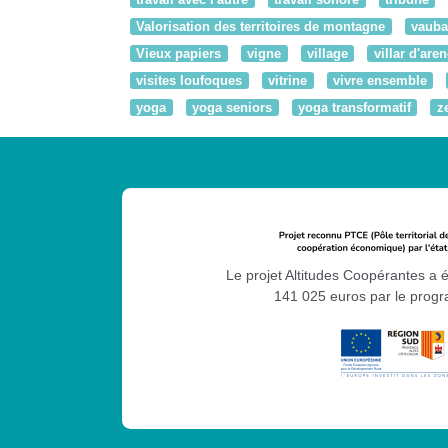
Valorisation des territoires de montagne
vaub
Vieux papiers
vigne
village
villar d'aren
visites loufoques
vitrine
vivre ensemble
yoga
yoga seniors
yoga transformatif
z
Le projet Altitudes Coopérantes a 
141 025 euros par le pro