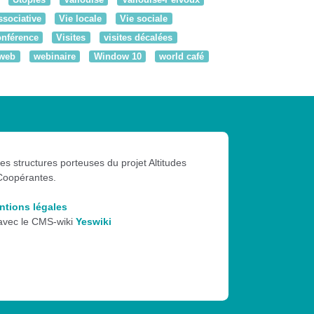
ssociative
Vie locale
Vie sociale
onférence
Visites
visites décalées
web
webinaire
Window 10
world café
les structures porteuses du projet Altitudes
Coopérantes.
ntions légales
 avec le CMS-wiki
Yeswiki