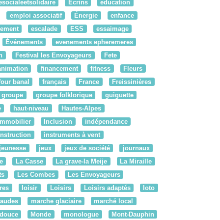
socialeetsolidaire
Ecrins
education
emploi associatif
Énergie
enfance
pement
escalade
ESS
essaimage
Événements
evenements epheremeres
n
Festival les Envoyageurs
Fete
'animation
financement
fitness
Fleurs
four banal
français
France
Freissinières
groupe
groupe folklorique
guiguette
e
haut-niveau
Hautes-Alpes
Immobilier
Inclusion
indépendance
instruction
instruments à vent
jeunesse
jeux
jeux de société
journaux
e
La Casse
La grave-la Meije
La Miraille
ts
Les Combes
Les Envoyageurs
bres
loisir
Loisirs
Loisirs adaptés
loto
audes
marche glaciaire
marché local
 douce
Monde
monologue
Mont-Dauphin