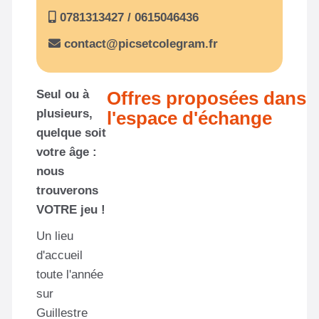
0781313427 / 0615046436
contact@picsetcolegram.fr
Seul ou à
Offres proposées dans
plusieurs,
l'espace d'échange
quelque soit
votre âge :
Aucun résultat
nous
trouverons
VOTRE jeu !
Un lieu
d'accueil
toute l'année
sur
Guillestre