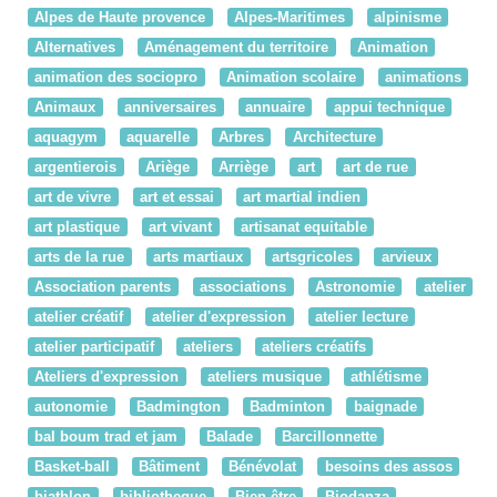
Alpes de Haute provence
Alpes-Maritimes
alpinisme
Alternatives
Aménagement du territoire
Animation
animation des sociopro
Animation scolaire
animations
Animaux
anniversaires
annuaire
appui technique
aquagym
aquarelle
Arbres
Architecture
argentierois
Ariège
Arriège
art
art de rue
art de vivre
art et essai
art martial indien
art plastique
art vivant
artisanat equitable
arts de la rue
arts martiaux
artsgricoles
arvieux
Association parents
associations
Astronomie
atelier
atelier créatif
atelier d'expression
atelier lecture
atelier participatif
ateliers
ateliers créatifs
Ateliers d'expression
ateliers musique
athlétisme
autonomie
Badmington
Badminton
baignade
bal boum trad et jam
Balade
Barcillonnette
Basket-ball
Bâtiment
Bénévolat
besoins des assos
biathlon
bibliotheque
Bien-être
Biodanza