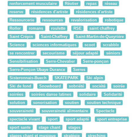
renforcement musculaire
Réotier
repas
réseau
reserve
résidences d'artiste
résidences d'artiste
Ressourcerie
ressources
revalorisation
robotique
Roller
romans
roulette
RSE
saint chaffrey
Saint Crépin
Saint-Chaffrey
Saint-Martin-de-Queyrière
Science
sciences informatiques
scoot
scrabble
se rencontrer
secourisme
séjour adapté
séniors
Sensibilisation
Serre-Chevalier
Serre-ponçon
Serre-Ponçon Ubaye Durance
Serres
Sisteronnais-Buech
SKATEPARK
Ski alpin
Ski de fond
Snowboard
sobriété
société
soirée
soirées
soirées danse latines
solidaire
Solidarité
solution
sonorisation
soutien
soutien technique
souveraineté
souveraineté alimentaire
Spectacle
spectacle vivant
sport
sport adapté
sport entreprise
sport sante
stage chant
stages
stages chant et musique
stratégie
streching