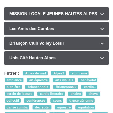
MISSION LOCALE JEUNES HAUTES ALPES
Les Amis des Combes
Briançon Club Volley Loisir
Unis Cité Hautes Alpes
Filtrer :
Alpes du sud
Alpes1
alpinisme
ambiance
art équestre
arts visuels
bénévolat
bien être
brianconnais
Brianconnaix
cardio..
cercle de lecture
cercle litteraire
chaine
cheval
collectif
conférences
cours
danse aérienne
danse zumba
décrypter
equestre
equitation