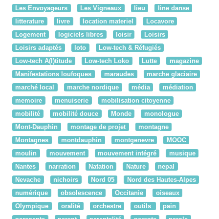
Les Envoyageurs
Les Vigneaux
lieu
line danse
litterature
livre
location materiel
Locavore
Logement
logiciels libres
loisir
Loisirs
Loisirs adaptés
loto
Low-tech & Réfugiés
Low-tech A(l)titude
Low-tech Loko
Lutte
magazine
Manifestations loufoques
maraudes
marche glaciaire
marché local
marche nordique
média
médiation
memoire
menuiserie
mobilisation citoyenne
mobilité
mobilité douce
Monde
monologue
Mont-Dauphin
montage de projet
montagne
Montagnes
montdauphin
montgenevre
MOOC
moulin
mouvement
mouvement intégré
musique
Nantes
narration
Natation
Nature
nepal
Nevache
nichoirs
Nord 05
Nord des Hautes-Alpes
numérique
obsolescence
Occitanie
oiseaux
Olympique
oralité
orchestre
outils
pain