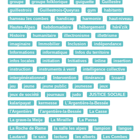
groupe
groupe folklorique
guiguette
Guillestre
guillestrois
Guillestrois-Queyras
gym
habitants
hameau les combes
handicap
harmonie
haut-niveau
Hautes-Alpes
hebdomadaire
hébergement
héré'zik
Histoire
humanitaire
illectronisme
illettrisme
imaginaire
Immobilier
Inclusion
indépendance
Informations
informatique
Infos du territoire
infos locales
initiation
Initiatives
inline
insertion
instruction
instruments à vent
intelligence collective
intergénérationnel
Intervention
itinérance
Izoard
jeu
jeune
jeune public
jeunesse
jeux
jeux de société
journaux
judo
JUSTICE SOCIALE
kalaripayat
kermesse
L'Argentière-la-Bessée
l'Argentière
l'argentière-la-Bessée
La Casse
La grave-la Meije
La Miraille
La Passa
La Roche de Rame
la salle les alpes
lampion
langue
Lautaret
le saix
lecture
les alberts
Les Combes