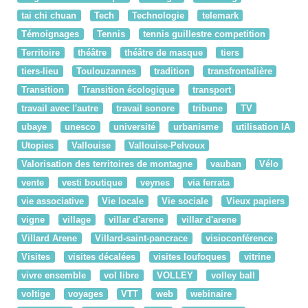
tai chi chuan
Tech
Technologie
telemark
Témoignages
Tennis
tennis guillestre competition
Territoire
théâtre
théâtre de masque
tiers
tiers-lieu
Toulouzannes
tradition
transfrontalière
Transition
Transition écologique
transport
travail avec l'autre
travail sonore
tribune
TV
ubaye
unesco
université
urbanisme
utilisation IA
Utopies
Vallouise
Vallouise-Pelvoux
Valorisation des territoires de montagne
vauban
Vélo
vente
vesti boutique
veynes
via ferrata
vie associative
Vie locale
Vie sociale
Vieux papiers
vigne
village
villar d'arene
villar d'arene
Villard Arene
Villard-saint-pancrace
visioconférence
Visites
visites décalées
visites loufoques
vitrine
vivre ensemble
vol libre
VOLLEY
volley ball
voltige
voyages
VTT
web
webinaire