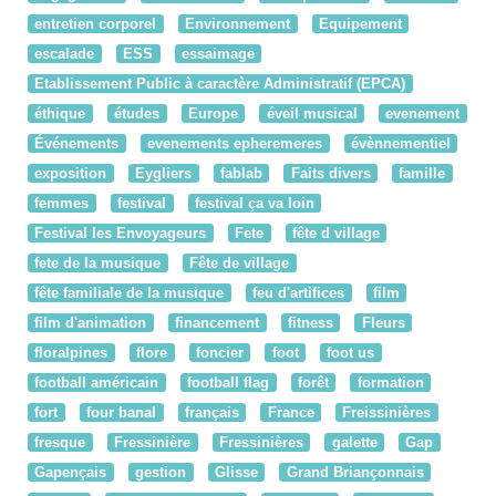
entretien corporel
Environnement
Equipement
escalade
ESS
essaimage
Etablissement Public à caractère Administratif (EPCA)
éthique
études
Europe
éveil musical
evenement
Événements
evenements epheremeres
évènnementiel
exposition
Eygliers
fablab
Faits divers
famille
femmes
festival
festival ça va loin
Festival les Envoyageurs
Fete
fête d village
fete de la musique
Fête de village
fête familiale de la musique
feu d'artifices
film
film d'animation
financement
fitness
Fleurs
floralpines
flore
foncier
foot
foot us
football américain
football flag
forêt
formation
fort
four banal
français
France
Freissinières
fresque
Fressinière
Fressinières
galette
Gap
Gapençais
gestion
Glisse
Grand Briançonnais