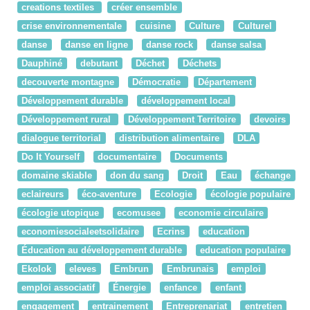
creations textiles
créer ensemble
crise environnementale
cuisine
Culture
Culturel
danse
danse en ligne
danse rock
danse salsa
Dauphiné
debutant
Déchet
Déchets
decouverte montagne
Démocratie
Département
Développement durable
développement local
Développement rural
Développement Territoire
devoirs
dialogue territorial
distribution alimentaire
DLA
Do It Yourself
documentaire
Documents
domaine skiable
don du sang
Droit
Eau
échange
eclaireurs
éco-aventure
Ecologie
écologie populaire
écologie utopique
ecomusee
economie circulaire
economiesocialeetsolidaire
Ecrins
education
Éducation au développement durable
education populaire
Ekolok
eleves
Embrun
Embrunais
emploi
emploi associatif
Énergie
enfance
enfant
engagement
entrainement
Entreprenariat
entretien