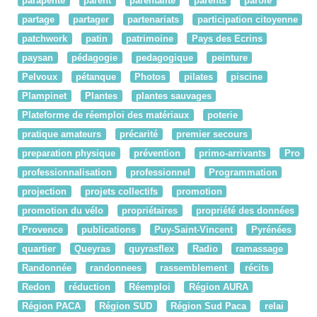
parapente
parent
parentalité
parents
parole
partage
partager
partenariats
participation citoyenne
patchwork
patin
patrimoine
Pays des Ecrins
paysan
pédagogie
pedagogique
peinture
Pelvoux
pétanque
Photos
pilates
piscine
Plampinet
Plantes
plantes sauvages
Plateforme de réemploi des matériaux
poterie
pratique amateurs
précarité
premier secours
preparation physique
prévention
primo-arrivants
Pro
professionnalisation
professionnel
Programmation
projection
projets collectifs
promotion
promotion du vélo
propriétaires
propriété des données
Provence
publications
Puy-Saint-Vincent
Pyrénées
quartier
Queyras
quyrasflex
Radio
ramassage
Randonnée
randonnees
rassemblement
récits
Redon
réduction
Réemploi
Région AURA
Région PACA
Région SUD
Région Sud Paca
relai