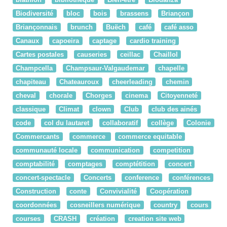
Biodiversité
bloc
bois
brassens
Briançon
Briançonnais
brunch
Buëch
café
café asso
Canaux
capoeira
captage
cardio training
Cartes postales
causeries
ceillac
Chaillol
Champcella
Champsaur-Valgaudemar
chapelle
chapiteau
Chateauroux
cheerleading
chemin
cheval
chorale
Chorges
cinema
Citoyenneté
classique
Climat
clown
Club
club des ainés
code
col du lautaret
collaboratif
collège
Colonie
Commercants
commerce
commerce equitable
communauté locale
communication
competition
comptabilité
comptages
comptétition
concert
concert-spectacle
Concerts
conference
conférences
Construction
conte
Convivialité
Coopération
coordonnées
cosneillers numérique
country
cours
courses
CRASH
création
creation site web