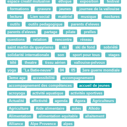
espace creatif mutualisé
éthique
exposition
festival
formations
gravure
jeunes
journee de la vallouise
lecture
Lien social
matériel
musique
noctures
outils
outils pedagogique
parents d'eleves
parents d'eleves
partage
pilate
prelles
questions
relation
rencontre
réseau
saint martin de queyrieres
ski
ski de fond
sobriété
solidarité internationale
son
sport pour tous
stages
télé
theatre
tissu aérien
vallouise-pelvoux
yoga
"La Batie-neuve"
04
05
1ere guerre mondiale
3eme age
accessibilité
accompagnement
accompagnement des compétences
accueil de jeunes
acroyoga
activité aquatique
activités sportives
Actualité
affictivité
agenda
Agora
Agriculteurs
Agriculture
Aide alimentaire
aides
Aïkido
Alimentation
alimentation equitable
allaitement
Alliance
Alpe Provence
alpes