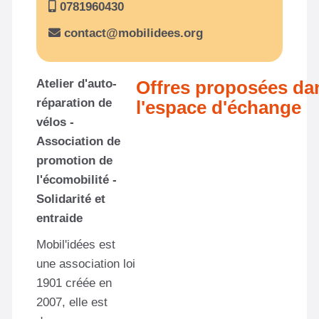
0781960430
contact@mobilidees.org
Atelier d'auto-
Offres proposées da
réparation de
l'espace d'échange
vélos -
Association de
Aucun résultat
promotion de
l'écomobilité -
Solidarité et
entraide
Mobil'idées est
une association loi
1901 créée en
2007, elle est