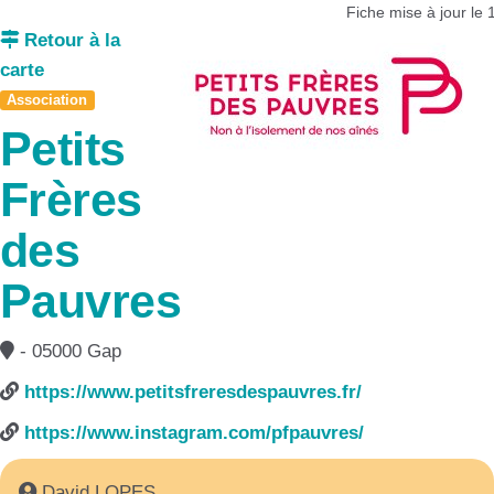
Fiche mise à jour le
Retour à la
carte
Association
Petits
Frères
des
Pauvres
- 05000 Gap
https://www.petitsfreresdespauvres.fr/
https://www.instagram.com/pfpauvres/
David LOPES