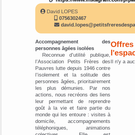
David LOPES
0756302467
david.lopes@petitsfreresdespa
Accompagnement des
Offres
personnes âgées isolées
l'espa
Reconnue d’utilité publique,
l’Association Petits Frères des
Il n'y a au
Pauvres lutte depuis 1946 contre
l’isolement et la solitude des
personnes âgées, prioritairement
les plus démunies. Par nos
actions, nous recréons des liens
leur permettant de reprendre
goût à la vie et faire partie du
monde qui les entoure : visites à
domicile, accompagnements
téléphoniques, animations
colectives... Elle est