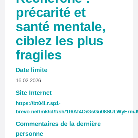
précarité et
santé mentale,
ciblez les plus
fragiles
Date limite
16.02.2026
Site Internet
https://bt04l.r.sp1-
brevo.net/mk/cl/f/sh/1t6Af4OiGsGu08SULWyEr
Commentaires de la dernière
personne