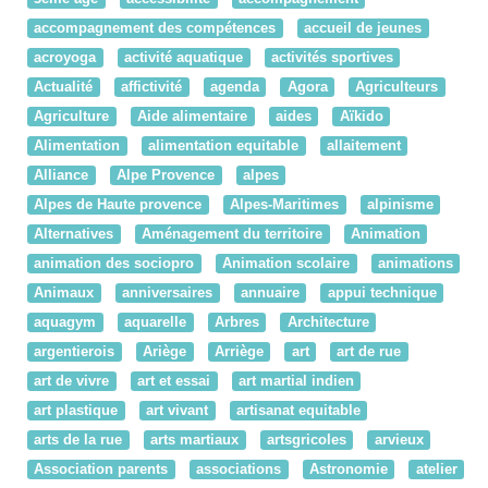
accompagnement des compétences
accueil de jeunes
acroyoga
activité aquatique
activités sportives
Actualité
affictivité
agenda
Agora
Agriculteurs
Agriculture
Aide alimentaire
aides
Aïkido
Alimentation
alimentation equitable
allaitement
Alliance
Alpe Provence
alpes
Alpes de Haute provence
Alpes-Maritimes
alpinisme
Alternatives
Aménagement du territoire
Animation
animation des sociopro
Animation scolaire
animations
Animaux
anniversaires
annuaire
appui technique
aquagym
aquarelle
Arbres
Architecture
argentierois
Ariège
Arriège
art
art de rue
art de vivre
art et essai
art martial indien
art plastique
art vivant
artisanat equitable
arts de la rue
arts martiaux
artsgricoles
arvieux
Association parents
associations
Astronomie
atelier