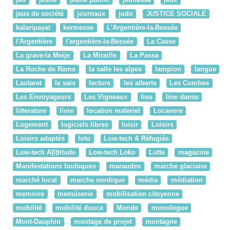
jeu
jeune
jeune public
jeunesse
jeux
jeux de société
journaux
judo
JUSTICE SOCIALE
kalaripayat
kermesse
L'Argentière-la-Bessée
l'Argentière
l'argentière-la-Bessée
La Casse
La grave-la Meije
La Miraille
La Passa
La Roche de Rame
la salle les alpes
lampion
langue
Lautaret
le saix
lecture
les alberts
Les Combes
Les Envoyageurs
Les Vigneaux
lieu
line danse
litterature
livre
location materiel
Locavore
Logement
logiciels libres
loisir
Loisirs
Loisirs adaptés
loto
Low-tech & Réfugiés
Low-tech A(l)titude
Low-tech Loko
Lutte
magazine
Manifestations loufoques
maraudes
marche glaciaire
marché local
marche nordique
média
médiation
memoire
menuiserie
mobilisation citoyenne
mobilité
mobilité douce
Monde
monologue
Mont-Dauphin
montage de projet
montagne