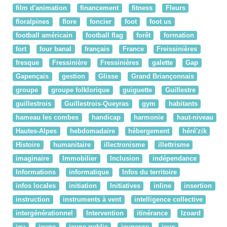
film d'animation
financement
fitness
Fleurs
floralpines
flore
foncier
foot
foot us
football américain
football flag
forêt
formation
fort
four banal
français
France
Freissinières
fresque
Fressinière
Fressinières
galette
Gap
Gapençais
gestion
Glisse
Grand Briançonnais
groupe
groupe folklorique
guiguette
Guillestre
guillestrois
Guillestrois-Queyras
gym
habitants
hameau les combes
handicap
harmonie
haut-niveau
Hautes-Alpes
hebdomadaire
hébergement
héré'zik
Histoire
humanitaire
illectronisme
illettrisme
imaginaire
Immobilier
Inclusion
indépendance
Informations
informatique
Infos du territoire
infos locales
initiation
Initiatives
inline
insertion
instruction
instruments à vent
intelligence collective
intergénérationnel
Intervention
itinérance
Izoard