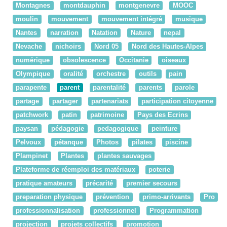
Montagnes
montdauphin
montgenevre
MOOC
moulin
mouvement
mouvement intégré
musique
Nantes
narration
Natation
Nature
nepal
Nevache
nichoirs
Nord 05
Nord des Hautes-Alpes
numérique
obsolescence
Occitanie
oiseaux
Olympique
oralité
orchestre
outils
pain
parapente
parent
parentalité
parents
parole
partage
partager
partenariats
participation citoyenne
patchwork
patin
patrimoine
Pays des Ecrins
paysan
pédagogie
pedagogique
peinture
Pelvoux
pétanque
Photos
pilates
piscine
Plampinet
Plantes
plantes sauvages
Plateforme de réemploi des matériaux
poterie
pratique amateurs
précarité
premier secours
preparation physique
prévention
primo-arrivants
Pro
professionnalisation
professionnel
Programmation
projection
projets collectifs
promotion