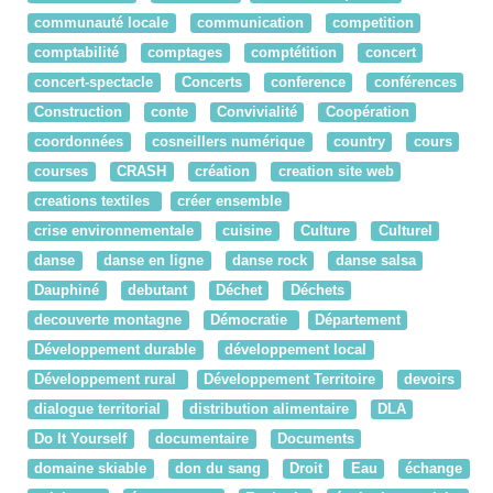
communauté locale
communication
competition
comptabilité
comptages
comptétition
concert
concert-spectacle
Concerts
conference
conférences
Construction
conte
Convivialité
Coopération
coordonnées
cosneillers numérique
country
cours
courses
CRASH
création
creation site web
creations textiles
créer ensemble
crise environnementale
cuisine
Culture
Culturel
danse
danse en ligne
danse rock
danse salsa
Dauphiné
debutant
Déchet
Déchets
decouverte montagne
Démocratie
Département
Développement durable
développement local
Développement rural
Développement Territoire
devoirs
dialogue territorial
distribution alimentaire
DLA
Do It Yourself
documentaire
Documents
domaine skiable
don du sang
Droit
Eau
échange