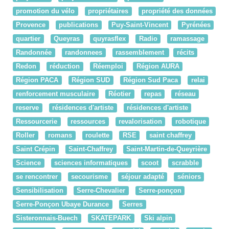
promotion du vélo
propriétaires
propriété des données
Provence
publications
Puy-Saint-Vincent
Pyrénées
quartier
Queyras
quyrasflex
Radio
ramassage
Randonnée
randonnees
rassemblement
récits
Redon
réduction
Réemploi
Région AURA
Région PACA
Région SUD
Région Sud Paca
relai
renforcement musculaire
Réotier
repas
réseau
reserve
résidences d'artiste
résidences d'artiste
Ressourcerie
ressources
revalorisation
robotique
Roller
romans
roulette
RSE
saint chaffrey
Saint Crépin
Saint-Chaffrey
Saint-Martin-de-Queyrière
Science
sciences informatiques
scoot
scrabble
se rencontrer
secourisme
séjour adapté
séniors
Sensibilisation
Serre-Chevalier
Serre-ponçon
Serre-Ponçon Ubaye Durance
Serres
Sisteronnais-Buech
SKATEPARK
Ski alpin