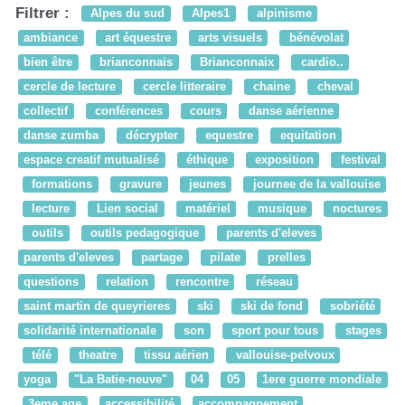
Filtrer :
Alpes du sud
Alpes1
alpinisme
ambiance
art équestre
arts visuels
bénévolat
bien être
brianconnais
Brianconnaix
cardio..
cercle de lecture
cercle litteraire
chaine
cheval
collectif
conférences
cours
danse aérienne
danse zumba
décrypter
equestre
equitation
espace creatif mutualisé
éthique
exposition
festival
formations
gravure
jeunes
journee de la vallouise
lecture
Lien social
matériel
musique
noctures
outils
outils pedagogique
parents d'eleves
parents d'eleves
partage
pilate
prelles
questions
relation
rencontre
réseau
saint martin de queyrieres
ski
ski de fond
sobriété
solidarité internationale
son
sport pour tous
stages
télé
theatre
tissu aérien
vallouise-pelvoux
yoga
"La Batie-neuve"
04
05
1ere guerre mondiale
3eme age
accessibilité
accompagnement