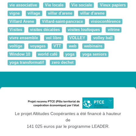
vie associative
Vie locale
Vie sociale
Vieux papiers
vigne
village
villar d'arene
villar d'arene
Villard Arene
Villard-saint-pancrace
visioconférence
Visites
visites décalées
visites loufoques
vitrine
vivre ensemble
vol libre
VOLLEY
volley ball
voltige
voyages
VTT
web
webinaire
Window 10
world café
yoga
yoga seniors
yoga transformatif
zero dechet
Le projet Altitudes Coopérantes a été financé à hauteur
de
141 025 euros par le programme LEADER.