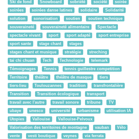
Ski de fond
Snowboard
sobriété
société
soirée
soirées
soirées danse latines
solidaire
Solidarité
solution
sonorisation
soutien
soutien technique
souveraineté
souveraineté alimentaire
Spectacle
spectacle vivant
sport
sport adapté
sport entreprise
sport sante
stage chant
stages
stages chant et musique
stratégie
streching
tai chi chuan
Tech
Technologie
telemark
Témoignages
Tennis
tennis guillestre competition
Territoire
théâtre
théâtre de masque
tiers
tiers-lieu
Toulouzannes
tradition
transfrontalière
Transition
Transition écologique
transport
travail avec l'autre
travail sonore
tribune
TV
ubaye
unesco
université
urbanisme
utilisation IA
Utopies
Vallouise
Vallouise-Pelvoux
Valorisation des territoires de montagne
vauban
Vélo
vente
vesti boutique
veynes
via ferrata