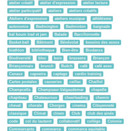
atelier créatif
atelier d'expression
atelier lecture
atelier participatif
ateliers
ateliers créatifs
Ateliers d'expression
ateliers musique
athlétisme
autonomie
Badmington
Badminton
baignade
bal boum trad et jam
Balade
Barcillonnette
Basket-ball
Bâtiment
Bénévolat
besoins des assos
biathlon
bibliotheque
Bien-être
Biodanza
Biodiversité
bloc
bois
brassens
Briançon
Briançonnais
brunch
Buëch
café
café asso
Canaux
capoeira
captage
cardio training
Cartes postales
causeries
ceillac
Chaillol
Champcella
Champsaur-Valgaudemar
chapelle
chapiteau
Chateauroux
cheerleading
chemin
cheval
chorale
Chorges
cinema
Citoyenneté
classique
Climat
clown
Club
club des ainés
code
col du lautaret
collaboratif
collège
Colonie
Commercants
commerce
commerce equitable