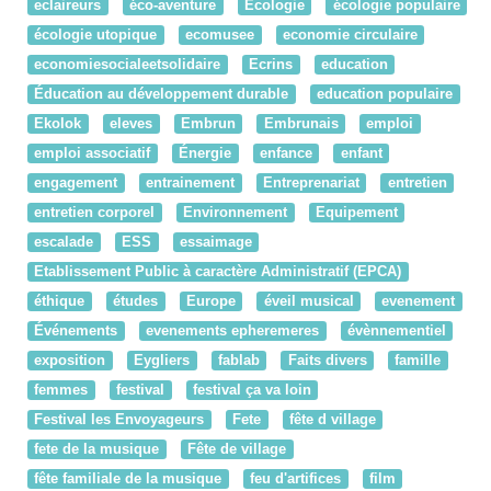
eclaireurs
éco-aventure
Ecologie
écologie populaire
écologie utopique
ecomusee
economie circulaire
economiesocialeetsolidaire
Ecrins
education
Éducation au développement durable
education populaire
Ekolok
eleves
Embrun
Embrunais
emploi
emploi associatif
Énergie
enfance
enfant
engagement
entrainement
Entreprenariat
entretien
entretien corporel
Environnement
Equipement
escalade
ESS
essaimage
Etablissement Public à caractère Administratif (EPCA)
éthique
études
Europe
éveil musical
evenement
Événements
evenements epheremeres
évènnementiel
exposition
Eygliers
fablab
Faits divers
famille
femmes
festival
festival ça va loin
Festival les Envoyageurs
Fete
fête d village
fete de la musique
Fête de village
fête familiale de la musique
feu d'artifices
film