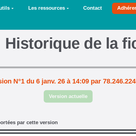
tils
Les ressources
Contact
Adhére
Historique de la f
ion N°1 du 6 janv. 26 à 14:09 par 78.246.22
Version actuelle
ortées par cette version