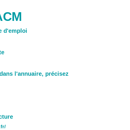
 ACM
re d'emploi
te
 dans l'annuaire, précisez
cture
fr/